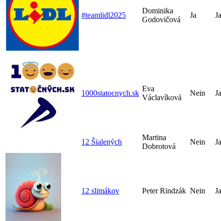
Dominika
#teamlidl2025
Ja
J
Godovičová
Eva
1000statocnych.sk
Nein
J
Václavíková
Martina
12 Šialených
Nein
J
Dobrotová
12 slimákov
Peter Rindzák
Nein
J