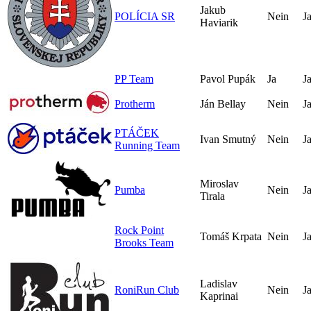
Jakub
POLÍCIA SR
Nein
J
Haviarik
PP Team
Pavol Pupák
Ja
J
Protherm
Ján Bellay
Nein
J
PTÁČEK
Ivan Smutný
Nein
J
Running Team
Miroslav
Pumba
Nein
J
Tirala
Rock Point
Tomáš Krpata
Nein
J
Brooks Team
Ladislav
RoniRun Club
Nein
J
Kaprinai