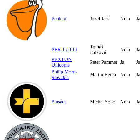
Pelikán
Jozef Jašš
Nein
J
Tomáš
PER TUTTI
Nein
J
Palkovič
PEXTON
Peter Pammer
Ja
J
Unicorns
Philip Morris
Martin Benko
Nein
J
Slovakia
Plusáci
Michal Sobol
Nein
J