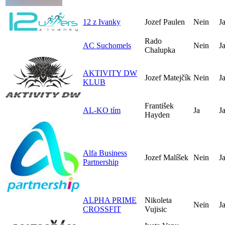
12 z Ivanky
Jozef Paulen
Nein
J
Rado
AC Suchomels
Nein
J
Chalupka
AKTIVITY DW
Jozef Matejčík
Nein
J
KLUB
František
AL-KO tím
Ja
J
Hayden
Alfa Business
Jozef Malíšek
Nein
J
Partnership
ALPHA PRIME
Nikoleta
Nein
J
CROSSFIT
Vujisic