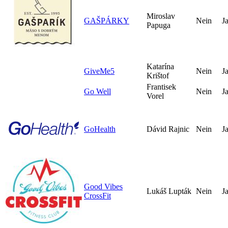
Miroslav
GAŠPÁRKY
Nein
J
Papuga
Katarína
GiveMe5
Nein
J
Krištof
Frantisek
Go Well
Nein
J
Vorel
GoHealth
Dávid Rajnic
Nein
J
Good Vibes
Lukáš Lupták
Nein
J
CrossFit