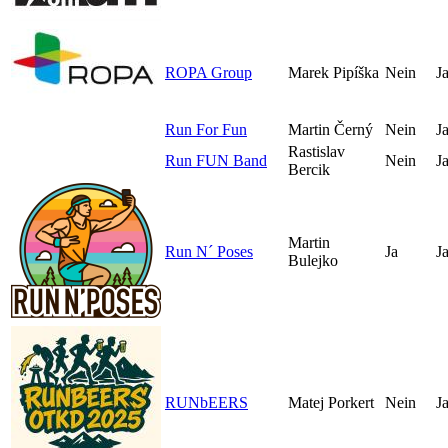
ROPA Group
Marek Pipíška
Nein
J
Run For Fun
Martin Černý
Nein
J
Rastislav
Run FUN Band
Nein
J
Bercik
Martin
Run N´ Poses
Ja
J
Bulejko
RUNbEERS
Matej Porkert
Nein
J