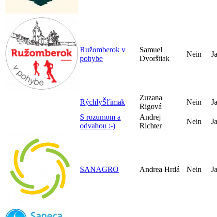
Ružomberok v
Samuel
Nein
J
pohybe
Dvorštiak
Zuzana
RýchlyŠľimak
Nein
J
Rigová
S rozumom a
Andrej
Nein
J
odvahou :-)
Richter
SANAGRO
Andrea Hrdá
Nein
J