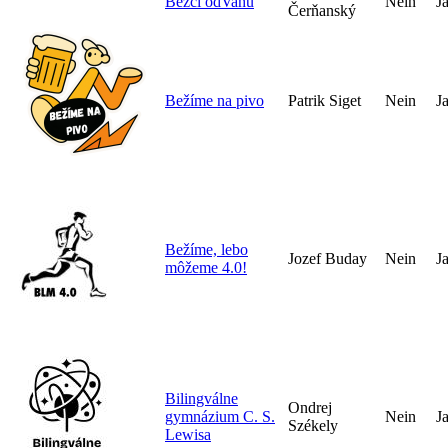
Bežci odVahu
Nein
J
Čerňanský
Bežíme na pivo
Patrik Siget
Nein
J
Bežíme, lebo
Jozef Buday
Nein
J
môžeme 4.0!
Bilingválne
Ondrej
gymnázium C. S.
Nein
J
Székely
Lewisa