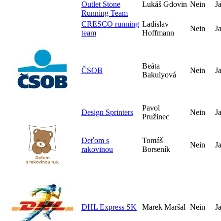
Outlet Stone
Lukáš Gdovin
Nein
J
Running Team
CRESCO running
Ladislav
Nein
J
team
Hoffmann
Beáta
ČSOB
Nein
J
Bakulyová
Pavol
Design Sprinters
Nein
J
Pružinec
Deťom s
Tomáš
Nein
J
rakovinou
Borseník
DHL Express SK
Marek Maršal
Nein
J