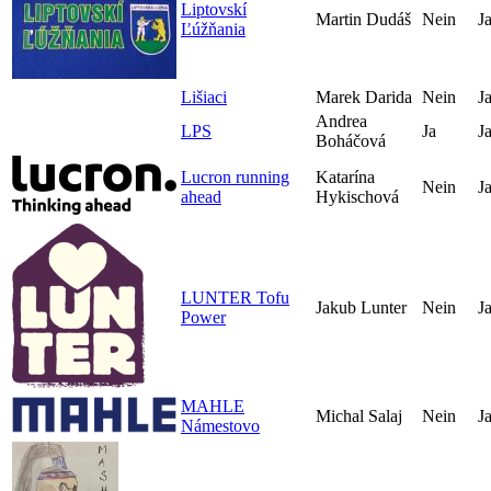
Liptovskí
Martin Dudáš
Nein
J
Ľúžňania
Lišiaci
Marek Darida
Nein
J
Andrea
LPS
Ja
J
Boháčová
Lucron running
Katarína
Nein
J
ahead
Hykischová
LUNTER Tofu
Jakub Lunter
Nein
J
Power
MAHLE
Michal Salaj
Nein
J
Námestovo