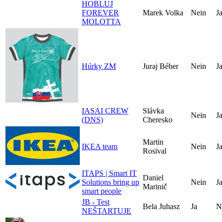
HOBLUJ
FOREVER
Marek Volka
Nein
J
MOLOTTA
Húrky ZM
Juraj Béber
Nein
J
IASAI CREW
Slávka
Nein
J
(DNS)
Cheresko
Martin
IKEA team
Nein
J
Rosival
ITAPS | Smart IT
Daniel
Solutions bring up
Nein
J
Marinič
smart people
JB - Test
Bela Juhasz
Ja
N
NEŠTARTUJE