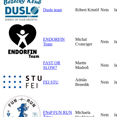
Duslo team
Róbert Kristóf
Nein
J
ENDORFIN
Michal
Nein
J
Team
Cvanciger
FAST OR
Martin
Nein
J
SLOW?
Mudroň
Adrián
FEI STU
Nein
J
Benedik
FNsP FUN RUN
Michaela
Nein
J