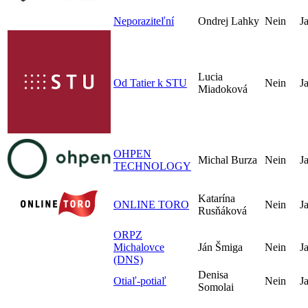
Neporaziteľní
Ondrej Lahky
Nein
J
Lucia
Od Tatier k STU
Nein
J
Miadoková
OHPEN
Michal Burza
Nein
J
TECHNOLOGY
Katarína
ONLINE TORO
Nein
J
Rusňáková
ORPZ
Michalovce
Ján Šmiga
Nein
J
(DNS)
Denisa
Otiaľ-potiaľ
Nein
J
Somolai