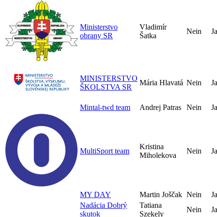
Ministerstvo
Vladimír
Nein
J
obrany SR
Šatka
MINISTERSTVO
Mária Hlavatá
Nein
J
ŠKOLSTVA SR
Mintal-twd team
Andrej Patras
Nein
J
Kristina
MultiSport team
Nein
J
Miholekova
MY DAY
Martin Joščak
Nein
J
Nadácia Dobrý
Tatiana
Nein
J
skutok
Szekely