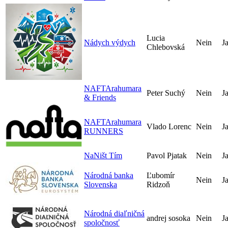
Lucia
Nádych výdych
Nein
J
Chlebovská
NAFTArahumara
Peter Suchý
Nein
J
& Friends
NAFTArahumara
Vlado Lorenc
Nein
J
RUNNERS
NaNišt Tím
Pavol Pjatak
Nein
J
Národná banka
Ľubomír
Nein
J
Slovenska
Ridzoň
Národná diaľničná
andrej sosoka
Nein
J
spoločnosť