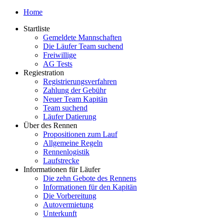
Home
Startliste
Gemeldete Mannschaften
Die Läufer Team suchend
Freiwillige
AG Tests
Regiestration
Registrierungsverfahren
Zahlung der Gebühr
Neuer Team Kapitän
Team suchend
Läufer Datierung
Über des Rennen
Propositionen zum Lauf
Allgemeine Regeln
Rennenlogistik
Laufstrecke
Informationen für Läufer
Die zehn Gebote des Rennens
Informationen für den Kapitän
Die Vorbereitung
Autovermietung
Unterkunft