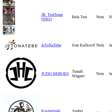
JB_TestTeam
Bela Test
Nein
N
(DNS)
JeToNaTebe
Ivan Kačkovič
Nein
J
Tomáš
JUDO HEROES
Nein
J
Wágner
Kaviarenskí
Andrej