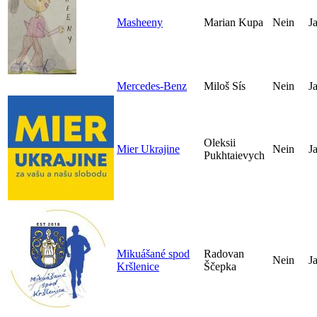
Masheeny
Marian Kupa
Nein
J
Mercedes-Benz
Miloš Sís
Nein
J
Oleksii
Mier Ukrajine
Nein
J
Pukhtaievych
Mikuášané spod
Radovan
Nein
J
Kršlenice
Ščepka