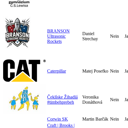
BRANSON
Daniel
Ultrasonic
Nein
J
Strechay
Rockets
Caterpillar
Matej Posefko
Nein
J
Čeklíske Žihadlá
Veronika
Nein
J
#timbehprebeh
Donáthová
Corwin SK
Martin Barčák
Nein
J
Craft | Brooks |