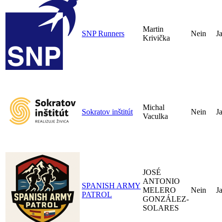
Martin
SNP Runners
Nein
J
Krivička
Michal
Sokratov inštitút
Nein
J
Vaculka
JOSÉ
ANTONIO
SPANISH ARMY
MELERO
Nein
J
PATROL
GONZÁLEZ-
SOLARES