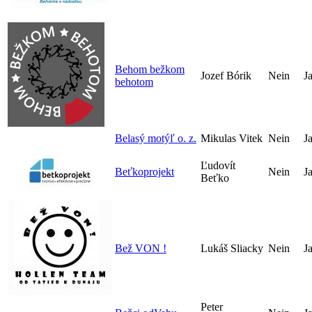
Behom bežkom
Jozef Bórik
Nein
J
behotom
Belasý motýľ o. z.
Mikulas Vitek
Nein
J
Ľudovít
Beťkoprojekt
Nein
J
Beťko
Bež VON !
Lukáš Sliacky
Nein
J
Peter