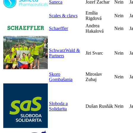
Saneca
Jozef Zachar
Nein
J
Emília
Scales & claws
Nein
J
Rigdová
Andrea
Schaeffler
Nein
J
Hakalová
SchwarzWald &
Jiri Svarc
Nein
J
Partners
Skoro
Miroslav
Nein
J
Gombašania
Zubaj
Sloboda a
Dušan Rusňák
Nein
J
Solidarita