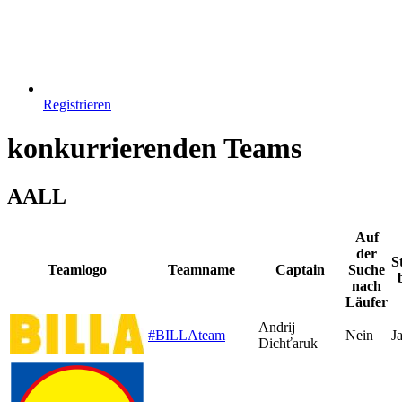
Registrieren
konkurrierenden Teams
A
ALL
Auf
der
S
Teamlogo
Teamname
Captain
Suche
nach
Läufer
Andrij
#BILLAteam
Nein
J
Dichťaruk