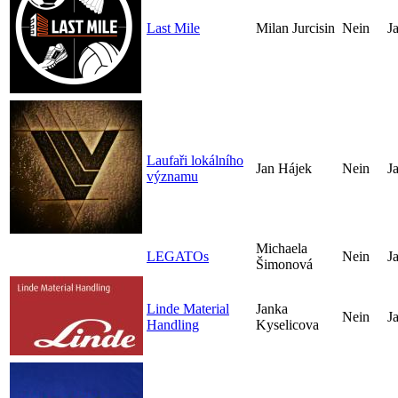
Last Mile
Milan Jurcisin
Nein
J
Laufaři lokálního
Jan Hájek
Nein
J
významu
Michaela
LEGATOs
Nein
J
Šimonová
Linde Material
Janka
Nein
J
Handling
Kyselicova