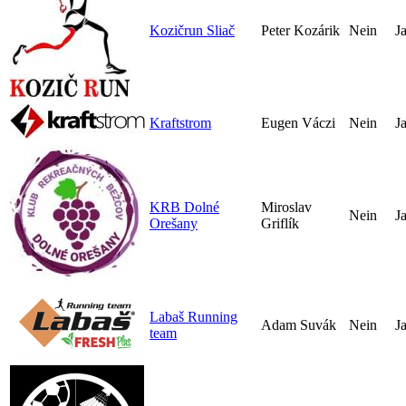
Kozičrun Sliač
Peter Kozárik
Nein
J
Kraftstrom
Eugen Váczi
Nein
J
KRB Dolné
Miroslav
Nein
J
Orešany
Griflík
Labaš Running
Adam Suvák
Nein
J
team