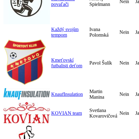
Nein
J
povaľači
Spielmann
Každý svojím
Ivana
Nein
J
tempom
Polomská
Kmeťovskí
Pavol Šulík
Nein
J
futbalisti deťom
Martin
KnaufInsulation
Nein
J
Manina
Svetlana
KOVIAN team
Nein
J
Kovarovičová