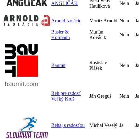
Iveta Vepy
ANGLIČÁK
Nein
J
Haulíková
Arnold izolácie
Moritz Arnold
Nein
J
Basler &
Marián
Nein
J
Hofmann
Kováčik
Rastislav
Baumit
Nein
J
Plášek
Beh pre radosť
Ján Greguš
Nein
J
Veľký Krtíš
Behaj s radosťou
Michal Veselý
Ja
J