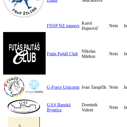
Žilina
Skačániová
Karol
FNSP NZ runners
Nein
J
Hajnovič
Nikolas
Futás Pajtáš Club
Nein
J
Márkus
G-Force Unicorns
Ivan Tarapčík
Nein
J
GAS Banská
Dominik
Nein
J
Bystrica
Valent