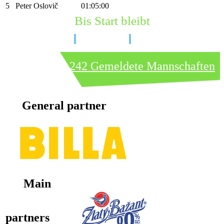
5
Peter Oslovič
01:05:00
Bis Start bleibt
8 Tage
6 Stunden
51 Minuten
242 Gemeldete Mannschaften
General partner
Main
partners