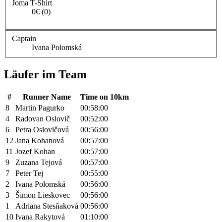
Joma T-Shirt
0€ (0)
Captain
Ivana Polomská
Läufer im Team
#
Runner Name
Time on 10km
8
Martin Pagurko
00:58:00
4
Radovan Oslovič
00:52:00
6
Petra Oslovičová
00:56:00
12
Jana Kohanová
00:57:00
11
Jozef Kohan
00:57:00
9
Zuzana Tejová
00:57:00
7
Peter Tej
00:55:00
2
Ivana Polomská
00:56:00
3
Šimon Lieskovec
00:56:00
1
Adriana Stesňaková
00:56:00
10
Ivana Rakytová
01:10:00