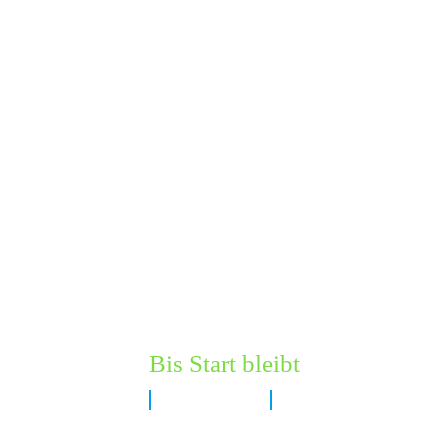
Bis Start bleibt
8 Tage
11 Stunden
4 Minuten