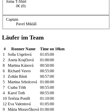
Joma T-Shirt
0€ (0)
Captain
Pavel Mikláš
Läufer im Team
#
Runner Name
Time on 10km
1
Soňa Urgelová
01:05:00
2
Aneta Krajčiová
01:00:00
8
Martina Kánová
00:50:00
6
Richard Vavro
00:55:00
3
Zoltán Básti
00:57:00
5
Martina Srholcová
01:00:00
7
Csaba Tóth
00:55:00
4
Karol Toth
00:55:00
10
Terézia Poništ
01:10:00
12
Eva Valentová
01:05:00
9
Mária Moravčíková
01:00:00