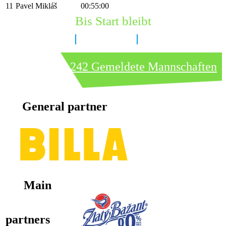
11
Pavel Mikláš
00:55:00
Bis Start bleibt
7 Tage
20 Stunden
3 Minuten
242 Gemeldete Mannschaften
General partner
Main
partners