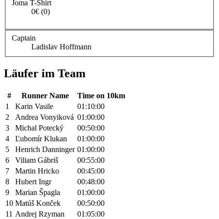
Joma T-Shirt
0€ (0)
Captain
Ladislav Hoffmann
Läufer im Team
#
Runner Name
Time on 10km
1
Karin Vasile
01:10:00
2
Andrea Vonyiková
01:00:00
3
Michal Potecký
00:50:00
4
Ľubomír Klukan
01:00:00
5
Henrich Danninger
01:00:00
6
Viliam Gábriš
00:55:00
7
Martin Hricko
00:45:00
8
Hubert Ingr
00:48:00
9
Marian Špagla
01:00:00
10
Matúš Konček
00:50:00
11
Andrej Rzyman
01:05:00