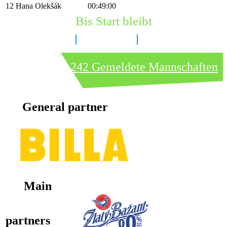
12
Hana Olekšák
00:49:00
Bis Start bleibt
8 Tage
11 Stunden
5 Minuten
242 Gemeldete Mannschaften
General partner
Main
partners