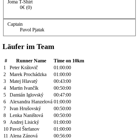
Joma T-Shirt
0€ (0)
Captain
Pavol Pjatak
Läufer im Team
#
Runner Name
Time on 10km
1
Peter Královič
01:00:00
2
Marek Prochádzka
01:00:00
3
Matej Hlavatý
00:43:00
4
Martin Ivančík
00:50:00
5
Damián Iglovský
00:47:00
6
Alexandra Hanzelová
01:00:00
7
Ivan Hrušovský
00:50:00
8
Lenka Naništová
00:50:00
9
Andrej Lisický
01:00:00
10
Pavol Štefanov
01:00:00
11
Alena Zánová
00:56:00