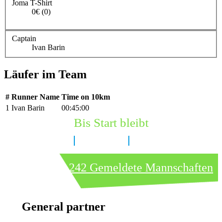
Joma T-Shirt
0€ (0)
Captain
Ivan Barin
Läufer im Team
#
Runner Name
Time on 10km
1
Ivan Barin
00:45:00
Bis Start bleibt
8 Tage
9 Stunden
27 Minuten
242 Gemeldete Mannschaften
General partner