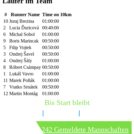
Läufer im Team
#
Runner Name
Time on 10km
10
Juraj Brezina
01:00:00
2
Lucia Ďuricová
00:40:00
6
Michal Sobol
01:00:00
9
Boris Marincak
00:50:00
5
Filip Vojtek
00:50:00
3
Ondrej Šavel
00:50:00
4
Ondrej Šály
01:00:00
8
Róbert Csámpay
00:50:00
1
Lukáš Vavro
01:00:00
11
Marek Pollák
01:00:00
7
Vratko Srnátek
00:50:00
12
Martin Montág
01:00:00
Bis Start bleibt
7 Tage
11 Stunden
22 Minuten
242 Gemeldete Mannschaften