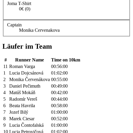
Joma T-Shirt
0€ (0)
Captain
Monika Cervenakova
Läufer im Team
#
Runner Name
Time on 10km
11
Roman Varga
00:56:00
1
Lucia Dojcsánová
01:02:00
2
Monika Červenákova
00:55:00
3
Daniel Pečimuth
00:49:00
4
Matúš Mokáň
00:42:00
5
Radomír Vereš
00:44:00
6
Beata Havrila
00:58:00
7
Jozef Bilý
01:00:00
8
Marek Ciesar
00:52:00
9
Lucia Čontofalská
01:00:00
10
Lucia Petrovičová
01:02:00