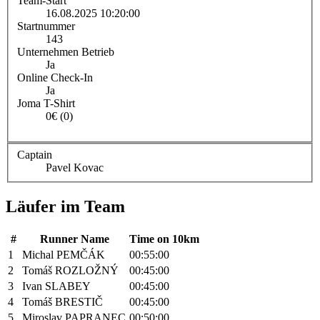
Team-Start
16.08.2025 10:20:00
Startnummer
143
Unternehmen Betrieb
Ja
Online Check-In
Ja
Joma T-Shirt
0€ (0)
Captain
Pavel Kovac
Läufer im Team
#
Runner Name
Time on 10km
1
Michal PEMČÁK
00:55:00
2
Tomáš ROZLOŽNÝ
00:45:00
3
Ivan SLABEY
00:45:00
4
Tomáš BRESTIČ
00:45:00
5
Miroslav PAPRANEC
00:50:00