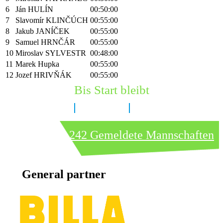
6
Ján HULÍN
00:50:00
7
Slavomír KLINČÚCH
00:55:00
8
Jakub JANÍČEK
00:55:00
9
Samuel HRNČÁR
00:55:00
10
Miroslav SYLVESTR
00:48:00
11
Marek Hupka
00:55:00
12
Jozef HRIVŇÁK
00:55:00
Bis Start bleibt
7 Tage
8 Stunden
25 Minuten
242 Gemeldete Mannschaften
General partner