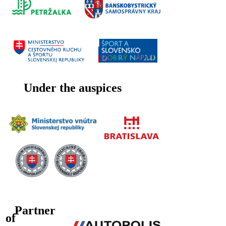
Under the auspices
Partner
of