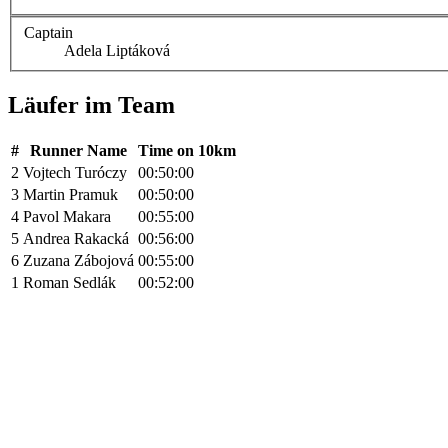
Captain
Adela Liptáková
Läufer im Team
#
Runner Name
Time on 10km
2
Vojtech Turóczy
00:50:00
3
Martin Pramuk
00:50:00
4
Pavol Makara
00:55:00
5
Andrea Rakacká
00:56:00
6
Zuzana Zábojová
00:55:00
1
Roman Sedlák
00:52:00