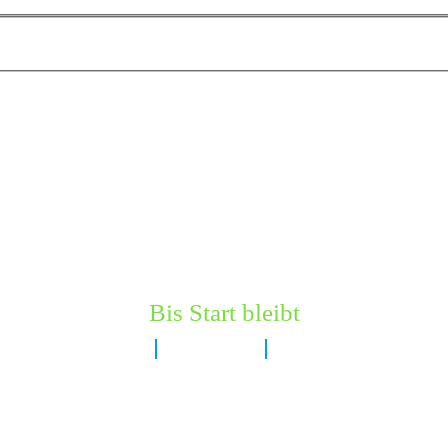
Bis Start bleibt
8 Tage
2 Stunden
3 Minuten