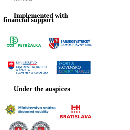
Implemented with
financial support
Under the auspices