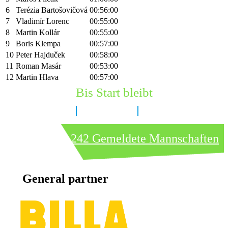
6
Terézia Bartošovičová
00:56:00
7
Vladimír Lorenc
00:55:00
8
Martin Kollár
00:55:00
9
Boris Klempa
00:57:00
10
Peter Hajduček
00:58:00
11
Roman Masár
00:53:00
12
Martin Hlava
00:57:00
Bis Start bleibt
7 Tage
11 Stunden
3 Minuten
242 Gemeldete Mannschaften
General partner