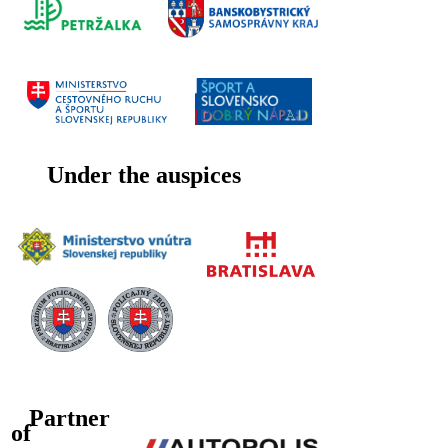
Under the auspices
Partner
of