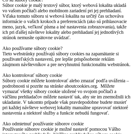
Súbor cookie je malý textový súbor, ktorý webová lokalita ukladá
vo vašom počítači alebo mobilnom zariadení pri jej prehliadaní.
Vďaka tomuto súboru si webová lokalita na určitý čas uchováva
informácie o vašich krokoch a preferenciách (ako sú prihlasovacie
meno, jazyk, veľkosť písma a iné nastavenia zobrazovania), takže
ich pri ďalšej návšteve lokality alebo prehliadaní jej jednotlivých
stránok nemusíte opätovne uvádzať.
Ako používame súbory cookie?
Tieto webstránky používajú súbory cookies na zapamätanie si
použivateľských nastavení, pre lepšie prispôsobenie reklám
záujmom návštevníkov a pre nevyhnutnú funkcionalitu webstránok.
Ako kontrolovať súbory cookie
Súbory cookie môžete kontrolovať alebo zmazať podľa uváženia –
podrobnosti si pozrite na stránke aboutcookies.org. Môžete
vymazať všetky súbory cookie uložené vo svojom počítači a
väčšinu prehliadačov môžete nastaviť tak, aby ste im znemožnili ich
ukladanie. V takomto prípade však pravdepodobne budete musieť
pri každej návšteve webovej lokality manuálne upravovať niektoré
nastavenia a niektoré služby a funkcie nebudú fungovať.
Ako odmietnuť používanie súborov cookie
Používanie súborov cookie je možné nastaviť pomocou Vášho