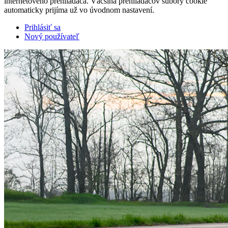
internetového prehliadača. Väčšina prehliadačov súbory cookie
automaticky prijíma už vo úvodnom nastavení.
Prihlásiť sa
Nový používateľ