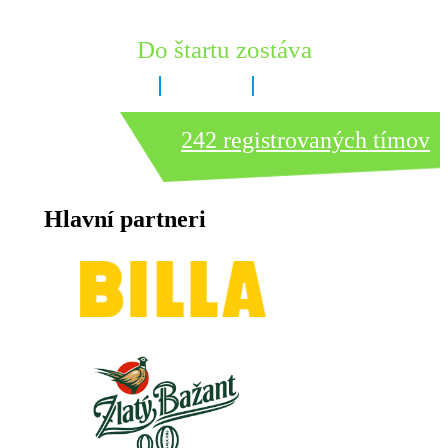
Do štartu zostáva
5 dní
15 hodín
44 minút
242 registrovaných tímov
Hlavní partneri