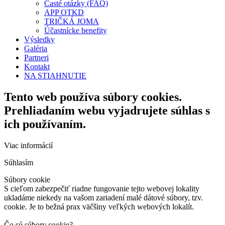
Časté otázky (FAQ)
APP OTKD
TRIČKÁ JOMA
Účastnícke benefity
Výsledky
Galéria
Partneri
Kontakt
NA STIAHNUTIE
Tento web používa súbory cookies.
Prehliadaním webu vyjadrujete súhlas s
ich používaním.
Viac informácií
Súhlasím
Súbory cookie
S cieľom zabezpečiť riadne fungovanie tejto webovej lokality
ukladáme niekedy na vašom zariadení malé dátové súbory, tzv.
cookie. Je to bežná prax väčšiny veľkých webových lokalít.
Čo sú súbory cookie?