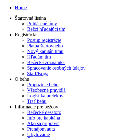
Home
Štartovná listina
Prihlásené tímy
Bežci hľadajúci tím
Registrácia
Postup registrácie
Platba štartovného
Nový kapitán tímu
Hľadám tím
Bežecká zoznamka
Spracovanie osobných údajov
Staff/Briga
O behu
Propozície behu
Všeobecné pravidlá
Logistika pretekov
Trať behu
Informácie pre bežcov
Bežecké desatoro
Info pre kapitána
Ako sa pripraviť
Prenájom auta
Ubytovanie