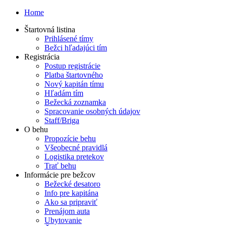
Home
Štartovná listina
Prihlásené tímy
Bežci hľadajúci tím
Registrácia
Postup registrácie
Platba štartovného
Nový kapitán tímu
Hľadám tím
Bežecká zoznamka
Spracovanie osobných údajov
Staff/Briga
O behu
Propozície behu
Všeobecné pravidlá
Logistika pretekov
Trať behu
Informácie pre bežcov
Bežecké desatoro
Info pre kapitána
Ako sa pripraviť
Prenájom auta
Ubytovanie