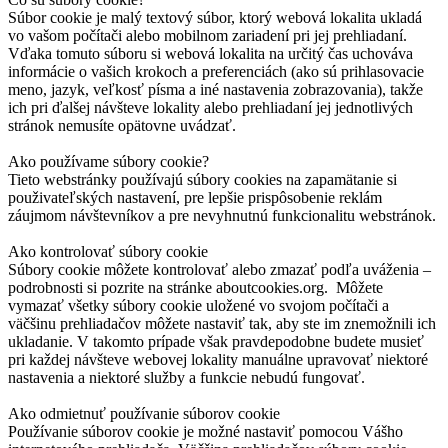
Súbor cookie je malý textový súbor, ktorý webová lokalita ukladá
vo vašom počítači alebo mobilnom zariadení pri jej prehliadaní.
Vďaka tomuto súboru si webová lokalita na určitý čas uchováva
informácie o vašich krokoch a preferenciách (ako sú prihlasovacie
meno, jazyk, veľkosť písma a iné nastavenia zobrazovania), takže
ich pri ďalšej návšteve lokality alebo prehliadaní jej jednotlivých
stránok nemusíte opätovne uvádzať.
Ako používame súbory cookie?
Tieto webstránky používajú súbory cookies na zapamätanie si
použivateľských nastavení, pre lepšie prispôsobenie reklám
záujmom návštevníkov a pre nevyhnutnú funkcionalitu webstránok.
Ako kontrolovať súbory cookie
Súbory cookie môžete kontrolovať alebo zmazať podľa uváženia –
podrobnosti si pozrite na stránke aboutcookies.org. Môžete
vymazať všetky súbory cookie uložené vo svojom počítači a
väčšinu prehliadačov môžete nastaviť tak, aby ste im znemožnili ich
ukladanie. V takomto prípade však pravdepodobne budete musieť
pri každej návšteve webovej lokality manuálne upravovať niektoré
nastavenia a niektoré služby a funkcie nebudú fungovať.
Ako odmietnuť používanie súborov cookie
Používanie súborov cookie je možné nastaviť pomocou Vášho