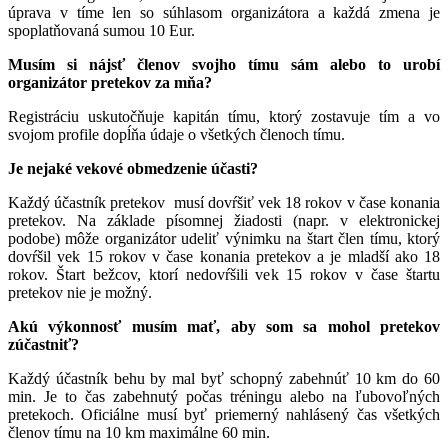
úprava v tíme len so súhlasom organizátora a každá zmena je
spoplatňovaná sumou 10 Eur.
Musím si nájsť členov svojho tímu sám alebo to urobí
organizátor pretekov za mňa?
Registráciu uskutočňuje kapitán tímu, ktorý zostavuje tím a vo
svojom profile dopĺňa údaje o všetkých členoch tímu.
Je nejaké vekové obmedzenie účasti?
Každý účastník pretekov musí dovŕšiť vek 18 rokov v čase konania
pretekov. Na základe písomnej žiadosti (napr. v elektronickej
podobe) môže organizátor udeliť výnimku na štart člen tímu, ktorý
dovŕšil vek 15 rokov v čase konania pretekov a je mladší ako 18
rokov. Štart bežcov, ktorí nedovŕšili vek 15 rokov v čase štartu
pretekov nie je možný.
Akú výkonnosť musím mať, aby som sa mohol pretekov
zúčastniť?
Každý účastník behu by mal byť schopný zabehnúť 10 km do 60
min. Je to čas zabehnutý počas tréningu alebo na ľubovoľných
pretekoch. Oficiálne musí byť priemerný nahlásený čas všetkých
členov tímu na 10 km maximálne 60 min.