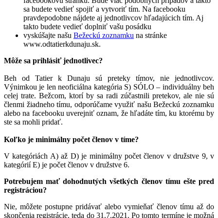
facebookovú stránku. Bude viac podobných prípadov a takto
sa budete vedieť spojiť a vytvoriť tím. Na facebooku
pravdepodobne nájdete aj jednotlivcov hľadajúcich tím. Aj
takto budete vedieť doplniť vašu posádku
vyskúšajte našu
Bežeckú zoznamku
na stránke
www.odtatierkdunaju.sk.
Môže sa prihlásiť jednotlivec?
Beh od Tatier k Dunaju sú preteky tímov, nie jednotlivcov.
Výnimkou je len neoficiálna kategória S) SÓLO – individuálny beh
celej trate. Bežcom, ktorí by sa radi zúčastnili pretekov, ale nie sú
členmi žiadneho tímu, odporúčame využiť našu Bežeckú zoznamku
alebo na facebooku uverejniť oznam, že hľadáte tím, ku ktorému by
ste sa mohli pridať.
Koľko je minimálny počet členov v tíme?
V kategóriách A) až D) je minimálny počet členov v družstve 9, v
kategórií E) je počet členov v družstve 6.
Potrebujem mať dohodnutých všetkých členov tímu ešte pred
registráciou?
Nie, môžete postupne pridávať alebo vymieňať členov tímu až do
skončenia registrácie, teda do 31.7.2021. Po tomto termíne je možná