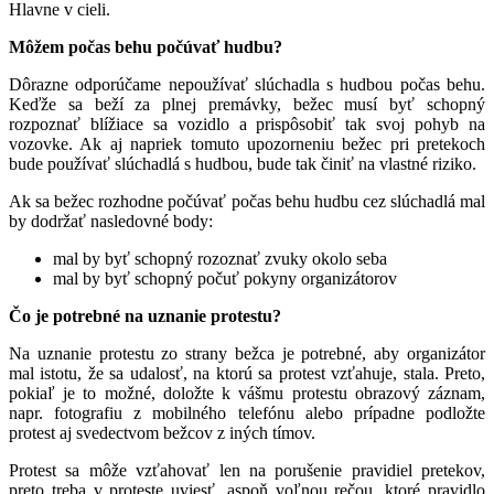
Hlavne v cieli.
Môžem počas behu počúvať hudbu?
Dôrazne odporúčame nepoužívať slúchadla s hudbou počas behu.
Keďže sa beží za plnej premávky, bežec musí byť schopný
rozpoznať blížiace sa vozidlo a prispôsobiť tak svoj pohyb na
vozovke. Ak aj napriek tomuto upozorneniu bežec pri pretekoch
bude používať slúchadlá s hudbou, bude tak činiť na vlastné riziko.
Ak sa bežec rozhodne počúvať počas behu hudbu cez slúchadlá mal
by dodržať nasledovné body:
mal by byť schopný rozoznať zvuky okolo seba
mal by byť schopný počuť pokyny organizátorov
Čo je potrebné na uznanie protestu?
Na uznanie protestu zo strany bežca je potrebné, aby organizátor
mal istotu, že sa udalosť, na ktorú sa protest vzťahuje, stala. Preto,
pokiaľ je to možné, doložte k vášmu protestu obrazový záznam,
napr. fotografiu z mobilného telefónu alebo prípadne podložte
protest aj svedectvom bežcov z iných tímov.
Protest sa môže vzťahovať len na porušenie pravidiel pretekov,
preto treba v proteste uviesť, aspoň voľnou rečou, ktoré pravidlo