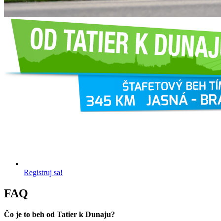
Registruj sa!
FAQ
Čo je to beh od Tatier k Dunaju?