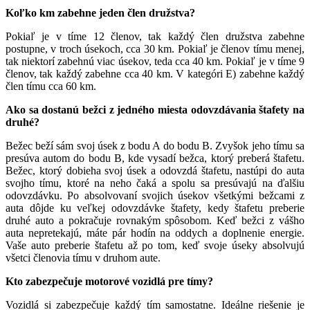
Koľko km zabehne jeden člen družstva?
Pokiaľ je v tíme 12 členov, tak každý člen družstva zabehne
postupne, v troch úsekoch, cca 30 km. Pokiaľ je členov tímu menej,
tak niektorí zabehnú viac úsekov, teda cca 40 km. Pokiaľ je v tíme 9
členov, tak každý zabehne cca 40 km. V kategóri E) zabehne každý
člen tímu cca 60 km.
Ako sa dostanú bežci z jedného miesta odovzdávania štafety na
druhé?
Bežec beží sám svoj úsek z bodu A do bodu B. Zvyšok jeho tímu sa
presúva autom do bodu B, kde vysadí bežca, ktorý preberá štafetu.
Bežec, ktorý dobieha svoj úsek a odovzdá štafetu, nastúpi do auta
svojho tímu, ktoré na neho čaká a spolu sa presúvajú na ďalšiu
odovzdávku. Po absolvovaní svojich úsekov všetkými bežcami z
auta dôjde ku veľkej odovzdávke štafety, kedy štafetu preberie
druhé auto a pokračuje rovnakým spôsobom. Keď bežci z vášho
auta nepretekajú, máte pár hodín na oddych a doplnenie energie.
Vaše auto preberie štafetu až po tom, keď svoje úseky absolvujú
všetci členovia tímu v druhom aute.
Kto zabezpečuje motorové vozidlá pre tímy?
Vozidlá si zabezpečuje každý tím samostatne. Ideálne riešenie je