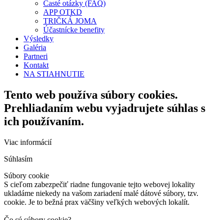
Časté otázky (FAQ)
APP OTKD
TRIČKÁ JOMA
Účastnícke benefity
Výsledky
Galéria
Partneri
Kontakt
NA STIAHNUTIE
Tento web používa súbory cookies.
Prehliadaním webu vyjadrujete súhlas s
ich používaním.
Viac informácií
Súhlasím
Súbory cookie
S cieľom zabezpečiť riadne fungovanie tejto webovej lokality
ukladáme niekedy na vašom zariadení malé dátové súbory, tzv.
cookie. Je to bežná prax väčšiny veľkých webových lokalít.
Čo sú súbory cookie?