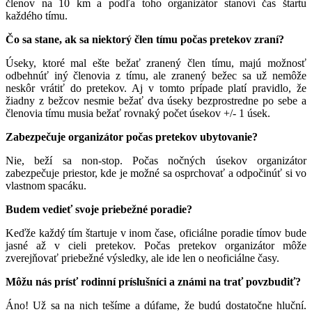
členov na 10 km a podľa toho organizátor stanoví čas štartu
každého tímu.
Čo sa stane, ak sa niektorý člen tímu počas pretekov zraní?
Úseky, ktoré mal ešte bežať zranený člen tímu, majú možnosť
odbehnúť iný členovia z tímu, ale zranený bežec sa už nemôže
neskôr vrátiť do pretekov. Aj v tomto prípade platí pravidlo, že
žiadny z bežcov nesmie bežať dva úseky bezprostredne po sebe a
členovia tímu musia bežať rovnaký počet úsekov +/- 1 úsek.
Zabezpečuje organizátor počas pretekov ubytovanie?
Nie, beží sa non-stop. Počas nočných úsekov organizátor
zabezpečuje priestor, kde je možné sa osprchovať a odpočinúť si vo
vlastnom spacáku.
Budem vedieť svoje priebežné poradie?
Keďže každý tím štartuje v inom čase, oficiálne poradie tímov bude
jasné až v cieli pretekov. Počas pretekov organizátor môže
zverejňovať priebežné výsledky, ale ide len o neoficiálne časy.
Môžu nás prísť rodinní príslušníci a známi na trať povzbudiť?
Áno! Už sa na nich tešíme a dúfame, že budú dostatočne hluční.