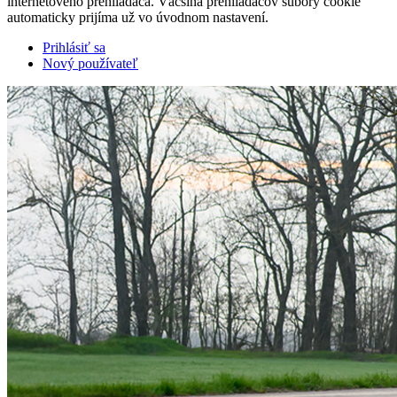
internetového prehliadača. Väčšina prehliadačov súbory cookie
automaticky prijíma už vo úvodnom nastavení.
Prihlásiť sa
Nový používateľ