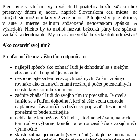
Predstavte si situáciu: vy a vašich 11 priateľov bežíte 345 km bez
prestávky dňom aj nocou naprieč Slovenskom cez miesta, na
ktorých ste možno nikdy v živote neboli. Pridajte si vtipné historky
v aute a mierne delírium spôsobené nedostatkom spánku. A
výsledok? Niekto by to mohol nazvať bežecká párty bez spánku,
vankúša a deodorantu. My to voláme veľké bežecké dobrodružstvo!
Ako zostaviť svoj tím?
Pri hľadaní členov vášho tímu odporúčame:
najlepší spôsob ako zohnať ľudí je dohodnúť sa s niekým,
aby on skúsil naplniť jedno auto
nespoliehajte sa len na svojich známych. Známi známych
rovnako ako známych známi rozširujú počet potenciálnych
účastníkov skoro bezhranične
začnite zháňať ľudí do svojho tímu v predstihu. Je oveľa
ľahšie sa s ľuďmi dohodnúť, keď si ešte vedia dopredu
naplánovať čas a môžu sa bežecky pripraviť. Tesne pred
pretekmi to bude zložitejšie
nehľadajte len bežcov. Sú ľudia, ktorí nebehávajú, napriek
tomu sú vo výbornej kondícii a radi si zasúťažia a zažijú niečo
výnimočné
skúste zohnať jedno auto (vy + 5 ľudí) a dajte oznam na našu