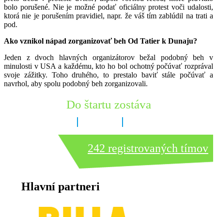
bolo porušené. Nie je možné podať oficiálny protest voči udalosti,
ktorá nie je porušením pravidiel, napr. že váš tím zablúdil na trati a
pod.
Ako vznikol nápad zorganizovať beh Od Tatier k Dunaju?
Jeden z dvoch hlavných organizátorov bežal podobný beh v
minulosti v USA a každému, kto ho bol ochotný počúvať rozprával
svoje zážitky. Toho druhého, to prestalo baviť stále počúvať a
navrhol, aby spolu podobný beh zorganizovali.
Do štartu zostáva
6 dní
20 hodín
12 minút
242 registrovaných tímov
Hlavní partneri