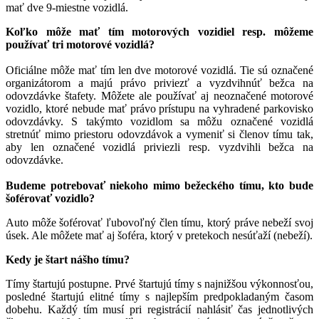
mať dve 9-miestne vozidlá.
Koľko môže mať tím motorových vozidiel resp. môžeme
používať tri motorové vozidlá?
Oficiálne môže mať tím len dve motorové vozidlá. Tie sú označené
organizátorom a majú právo priviezť a vyzdvihnúť bežca na
odovzdávke štafety. Môžete ale používať aj neoznačené motorové
vozidlo, ktoré nebude mať právo prístupu na vyhradené parkovisko
odovzdávky. S takýmto vozidlom sa môžu označené vozidlá
stretnúť mimo priestoru odovzdávok a vymeniť si členov tímu tak,
aby len označené vozidlá priviezli resp. vyzdvihli bežca na
odovzdávke.
Budeme potrebovať niekoho mimo bežeckého tímu, kto bude
šoférovať vozidlo?
Auto môže šoférovať ľubovoľný člen tímu, ktorý práve nebeží svoj
úsek. Ale môžete mať aj šoféra, ktorý v pretekoch nesúťaží (nebeží).
Kedy je štart nášho tímu?
Tímy štartujú postupne. Prvé štartujú tímy s najnižšou výkonnosťou,
posledné štartujú elitné tímy s najlepším predpokladaným časom
dobehu. Každý tím musí pri registrácií nahlásiť čas jednotlivých