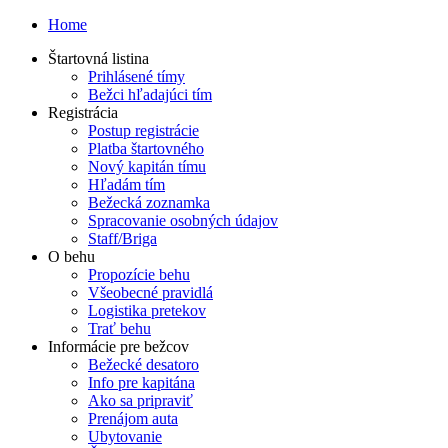
Home
Štartovná listina
Prihlásené tímy
Bežci hľadajúci tím
Registrácia
Postup registrácie
Platba štartovného
Nový kapitán tímu
Hľadám tím
Bežecká zoznamka
Spracovanie osobných údajov
Staff/Briga
O behu
Propozície behu
Všeobecné pravidlá
Logistika pretekov
Trať behu
Informácie pre bežcov
Bežecké desatoro
Info pre kapitána
Ako sa pripraviť
Prenájom auta
Ubytovanie