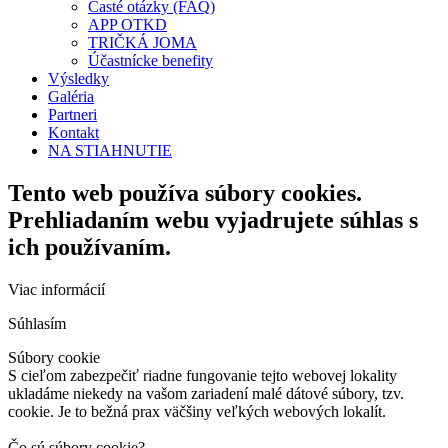
Časté otázky (FAQ)
APP OTKD
TRIČKÁ JOMA
Účastnícke benefity
Výsledky
Galéria
Partneri
Kontakt
NA STIAHNUTIE
Tento web používa súbory cookies.
Prehliadaním webu vyjadrujete súhlas s
ich používaním.
Viac informácií
Súhlasím
Súbory cookie
S cieľom zabezpečiť riadne fungovanie tejto webovej lokality
ukladáme niekedy na vašom zariadení malé dátové súbory, tzv.
cookie. Je to bežná prax väčšiny veľkých webových lokalít.
Čo sú súbory cookie?