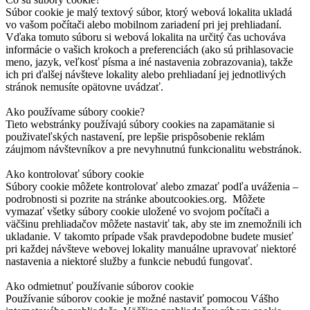
Súbor cookie je malý textový súbor, ktorý webová lokalita ukladá
vo vašom počítači alebo mobilnom zariadení pri jej prehliadaní.
Vďaka tomuto súboru si webová lokalita na určitý čas uchováva
informácie o vašich krokoch a preferenciách (ako sú prihlasovacie
meno, jazyk, veľkosť písma a iné nastavenia zobrazovania), takže
ich pri ďalšej návšteve lokality alebo prehliadaní jej jednotlivých
stránok nemusíte opätovne uvádzať.
Ako používame súbory cookie?
Tieto webstránky používajú súbory cookies na zapamätanie si
použivateľských nastavení, pre lepšie prispôsobenie reklám
záujmom návštevníkov a pre nevyhnutnú funkcionalitu webstránok.
Ako kontrolovať súbory cookie
Súbory cookie môžete kontrolovať alebo zmazať podľa uváženia –
podrobnosti si pozrite na stránke aboutcookies.org. Môžete
vymazať všetky súbory cookie uložené vo svojom počítači a
väčšinu prehliadačov môžete nastaviť tak, aby ste im znemožnili ich
ukladanie. V takomto prípade však pravdepodobne budete musieť
pri každej návšteve webovej lokality manuálne upravovať niektoré
nastavenia a niektoré služby a funkcie nebudú fungovať.
Ako odmietnuť používanie súborov cookie
Používanie súborov cookie je možné nastaviť pomocou Vášho