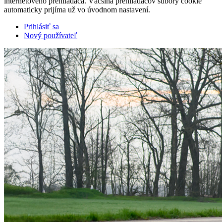
internetového prehliadača. Väčšina prehliadačov súbory cookie
automaticky prijíma už vo úvodnom nastavení.
Prihlásiť sa
Nový používateľ