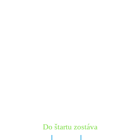
Do štartu zostáva
5 dní
23 hodín
0 minút