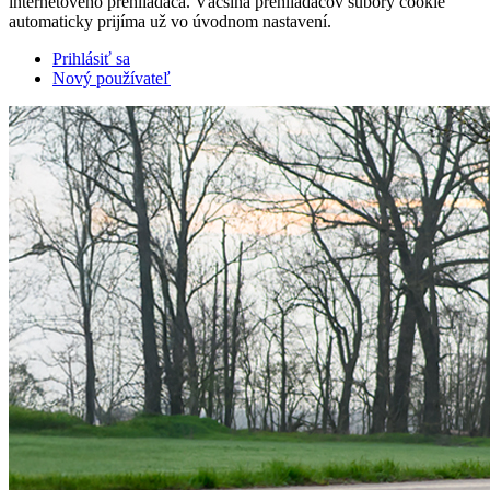
internetového prehliadača. Väčšina prehliadačov súbory cookie
automaticky prijíma už vo úvodnom nastavení.
Prihlásiť sa
Nový používateľ