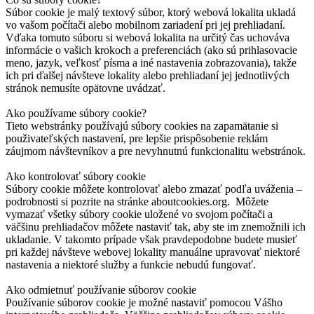
Súbor cookie je malý textový súbor, ktorý webová lokalita ukladá
vo vašom počítači alebo mobilnom zariadení pri jej prehliadaní.
Vďaka tomuto súboru si webová lokalita na určitý čas uchováva
informácie o vašich krokoch a preferenciách (ako sú prihlasovacie
meno, jazyk, veľkosť písma a iné nastavenia zobrazovania), takže
ich pri ďalšej návšteve lokality alebo prehliadaní jej jednotlivých
stránok nemusíte opätovne uvádzať.
Ako používame súbory cookie?
Tieto webstránky používajú súbory cookies na zapamätanie si
použivateľských nastavení, pre lepšie prispôsobenie reklám
záujmom návštevníkov a pre nevyhnutnú funkcionalitu webstránok.
Ako kontrolovať súbory cookie
Súbory cookie môžete kontrolovať alebo zmazať podľa uváženia –
podrobnosti si pozrite na stránke aboutcookies.org. Môžete
vymazať všetky súbory cookie uložené vo svojom počítači a
väčšinu prehliadačov môžete nastaviť tak, aby ste im znemožnili ich
ukladanie. V takomto prípade však pravdepodobne budete musieť
pri každej návšteve webovej lokality manuálne upravovať niektoré
nastavenia a niektoré služby a funkcie nebudú fungovať.
Ako odmietnuť používanie súborov cookie
Používanie súborov cookie je možné nastaviť pomocou Vášho