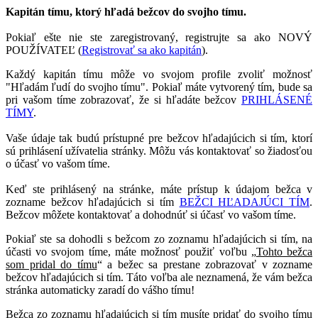
Kapitán tímu, ktorý hľadá bežcov do svojho tímu.
Pokiaľ ešte nie ste zaregistrovaný, registrujte sa ako NOVÝ
POUŽÍVATEĽ (
Registrovať sa ako kapitán
).
Každý kapitán tímu môže vo svojom profile zvoliť možnosť
"Hľadám ľudí do svojho tímu". Pokiaľ máte vytvorený tím, bude sa
pri vašom tíme zobrazovať, že si hľadáte bežcov
PRIHLÁSENÉ
TÍMY
.
Vaše údaje tak budú prístupné pre bežcov hľadajúcich si tím, ktorí
sú prihlásení užívatelia stránky. Môžu vás kontaktovať so žiadosťou
o účasť vo vašom tíme.
Keď ste prihlásený na stránke, máte prístup k údajom bežca v
zozname bežcov hľadajúcich si tím
BEŽCI HĽADAJÚCI TÍM
.
Bežcov môžete kontaktovať a dohodnúť si účasť vo vašom tíme.
Pokiaľ ste sa dohodli s bežcom zo zoznamu hľadajúcich si tím, na
účasti vo svojom tíme, máte možnosť použiť voľbu „
Tohto bežca
som pridal do tímu
“ a bežec sa prestane zobrazovať v zozname
bežcov hľadajúcich si tím. Táto voľba ale neznamená, že vám bežca
stránka automaticky zaradí do vášho tímu!
Bežca zo zoznamu hľadajúcich si tím musíte pridať do svojho tímu