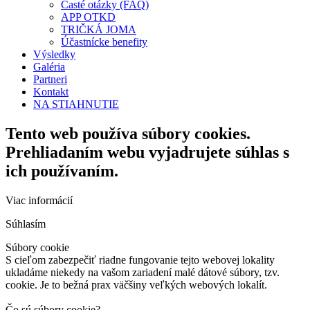
Časté otázky (FAQ)
APP OTKD
TRIČKÁ JOMA
Účastnícke benefity
Výsledky
Galéria
Partneri
Kontakt
NA STIAHNUTIE
Tento web používa súbory cookies.
Prehliadaním webu vyjadrujete súhlas s
ich používaním.
Viac informácií
Súhlasím
Súbory cookie
S cieľom zabezpečiť riadne fungovanie tejto webovej lokality
ukladáme niekedy na vašom zariadení malé dátové súbory, tzv.
cookie. Je to bežná prax väčšiny veľkých webových lokalít.
Čo sú súbory cookie?