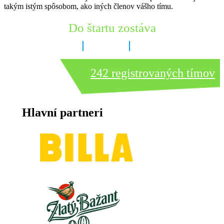
takým istým spôsobom, ako iných členov vášho tímu.
Do štartu zostáva
5 dní
15 hodín
4 minút
242 registrovaných tímov
Hlavní partneri