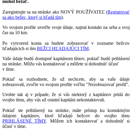
mohol bežať.
Zaregistrujte sa na stránke ako NOVÝ POUŽÍVATEĽ (
Registrovať
sa ako bežec, ktorý si hľadá tím
).
Vo svojom profile uveďte svoje údaje, najmä kontakt na seba a svoj
čas na 10 km.
Po vytvorení konta sa budete zobrazovať v zozname bežcov
hľadajúcich si tím
BEŽCI HĽADAJÚCI TÍM
.
Vaše údaje budú dostupné kapitánom tímov, pokiaľ budú prihlásení
na stránke. Môžu vás kontaktovať a môžete si dohodnúť účasť
v tíme.
Pokiaľ sa rozhodnete, že už nechcete, aby sa vaše údaje
zobrazovali, zvoľte vo svojom profile voľbu "Nezobrazovať profil".
Urobte tak aj v prípade, že si vás niektorý z kapitánov pridá do
svojho tímu, aby vás už ostatní kapitáni nekontaktovali.
Pokiaľ ste prihlásený na stránke, máte prístup ku kontaktným
údajom kapitánov, ktorí hľadajú bežcov do svojho tímu
PRIHLÁSENÉ TÍMY
. Môžete ich kontaktovať a dohodnúť si
účasť v tíme.