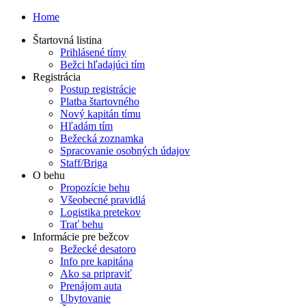
Home
Štartovná listina
Prihlásené tímy
Bežci hľadajúci tím
Registrácia
Postup registrácie
Platba štartovného
Nový kapitán tímu
Hľadám tím
Bežecká zoznamka
Spracovanie osobných údajov
Staff/Briga
O behu
Propozície behu
Všeobecné pravidlá
Logistika pretekov
Trať behu
Informácie pre bežcov
Bežecké desatoro
Info pre kapitána
Ako sa pripraviť
Prenájom auta
Ubytovanie