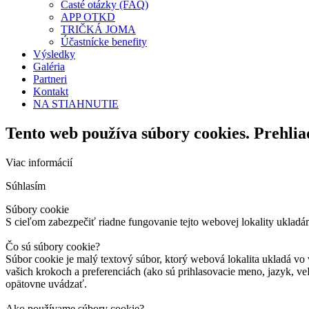
Časté otázky (FAQ)
APP OTKD
TRIČKÁ JOMA
Účastnícke benefity
Výsledky
Galéria
Partneri
Kontakt
NA STIAHNUTIE
Tento web používa súbory cookies. Prehlia
Viac informácií
Súhlasím
Súbory cookie
S cieľom zabezpečiť riadne fungovanie tejto webovej lokality ukladá
Čo sú súbory cookie?
Súbor cookie je malý textový súbor, ktorý webová lokalita ukladá vo 
vašich krokoch a preferenciách (ako sú prihlasovacie meno, jazyk, veľ
opätovne uvádzať.
Ako používame súbory cookie?