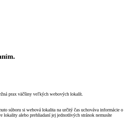
aním.
bežná prax väčšiny veľkých webových lokalít.
muto súboru si webová lokalita na určitý čas uchováva informácie o
 lokality alebo prehliadaní jej jednotlivých stránok nemusíte