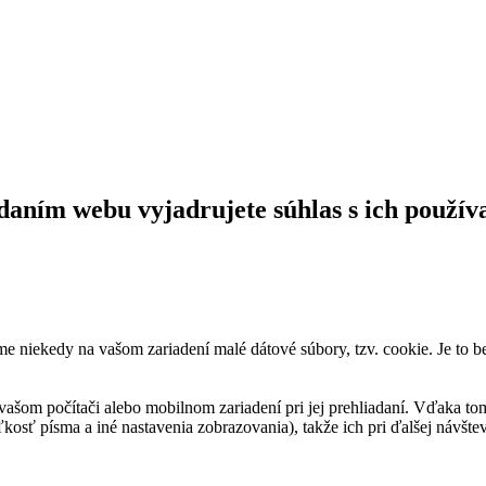
daním webu vyjadrujete súhlas s ich použív
me niekedy na vašom zariadení malé dátové súbory, tzv. cookie. Je to 
vašom počítači alebo mobilnom zariadení pri jej prehliadaní. Vďaka to
kosť písma a iné nastavenia zobrazovania), takže ich pri ďalšej návšteve