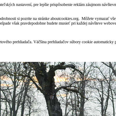
ateľských nastavení, pre lepšie prispôsobenie reklám záujmom návštev
robnosti si pozrite na stránke aboutcookies.org. Môžete vymazať všet
 prípade však pravdepodobne budete musieť pri každej návšteve webovej
tového prehliadača. Väčšina prehliadačov súbory cookie automaticky 