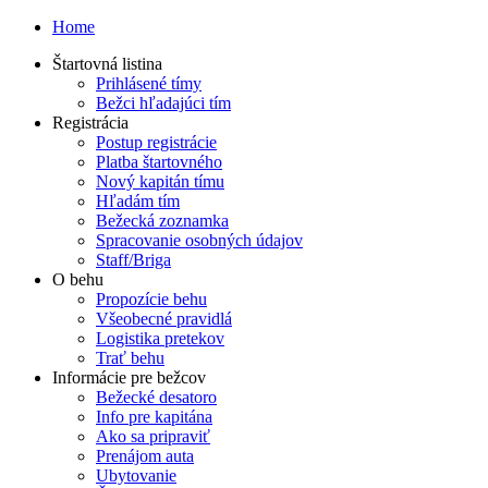
Home
Štartovná listina
Prihlásené tímy
Bežci hľadajúci tím
Registrácia
Postup registrácie
Platba štartovného
Nový kapitán tímu
Hľadám tím
Bežecká zoznamka
Spracovanie osobných údajov
Staff/Briga
O behu
Propozície behu
Všeobecné pravidlá
Logistika pretekov
Trať behu
Informácie pre bežcov
Bežecké desatoro
Info pre kapitána
Ako sa pripraviť
Prenájom auta
Ubytovanie