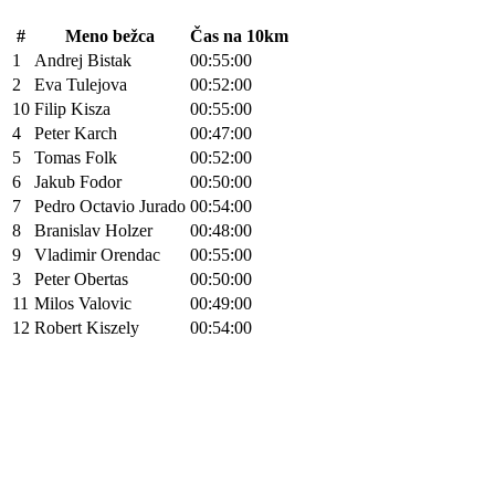
#
Meno bežca
Čas na 10km
1
Andrej Bistak
00:55:00
2
Eva Tulejova
00:52:00
10
Filip Kisza
00:55:00
4
Peter Karch
00:47:00
5
Tomas Folk
00:52:00
6
Jakub Fodor
00:50:00
7
Pedro Octavio Jurado
00:54:00
8
Branislav Holzer
00:48:00
9
Vladimir Orendac
00:55:00
3
Peter Obertas
00:50:00
11
Milos Valovic
00:49:00
12
Robert Kiszely
00:54:00