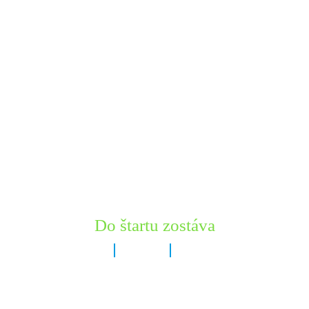
Do štartu zostáva
7 dní
1 hodín
49 minút