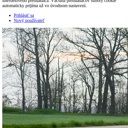
internetového prehliadača. Väčšina prehliadačov súbory cookie
automaticky prijíma už vo úvodnom nastavení.
Prihlásiť sa
Nový používateľ