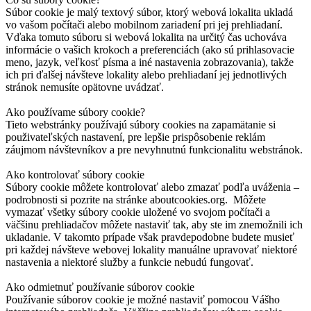
Súbor cookie je malý textový súbor, ktorý webová lokalita ukladá
vo vašom počítači alebo mobilnom zariadení pri jej prehliadaní.
Vďaka tomuto súboru si webová lokalita na určitý čas uchováva
informácie o vašich krokoch a preferenciách (ako sú prihlasovacie
meno, jazyk, veľkosť písma a iné nastavenia zobrazovania), takže
ich pri ďalšej návšteve lokality alebo prehliadaní jej jednotlivých
stránok nemusíte opätovne uvádzať.
Ako používame súbory cookie?
Tieto webstránky používajú súbory cookies na zapamätanie si
použivateľských nastavení, pre lepšie prispôsobenie reklám
záujmom návštevníkov a pre nevyhnutnú funkcionalitu webstránok.
Ako kontrolovať súbory cookie
Súbory cookie môžete kontrolovať alebo zmazať podľa uváženia –
podrobnosti si pozrite na stránke aboutcookies.org. Môžete
vymazať všetky súbory cookie uložené vo svojom počítači a
väčšinu prehliadačov môžete nastaviť tak, aby ste im znemožnili ich
ukladanie. V takomto prípade však pravdepodobne budete musieť
pri každej návšteve webovej lokality manuálne upravovať niektoré
nastavenia a niektoré služby a funkcie nebudú fungovať.
Ako odmietnuť používanie súborov cookie
Používanie súborov cookie je možné nastaviť pomocou Vášho