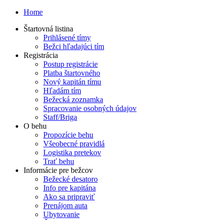
Home
Štartovná listina
Prihlásené tímy
Bežci hľadajúci tím
Registrácia
Postup registrácie
Platba štartovného
Nový kapitán tímu
Hľadám tím
Bežecká zoznamka
Spracovanie osobných údajov
Staff/Briga
O behu
Propozície behu
Všeobecné pravidlá
Logistika pretekov
Trať behu
Informácie pre bežcov
Bežecké desatoro
Info pre kapitána
Ako sa pripraviť
Prenájom auta
Ubytovanie