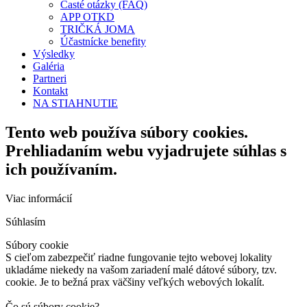
Časté otázky (FAQ)
APP OTKD
TRIČKÁ JOMA
Účastnícke benefity
Výsledky
Galéria
Partneri
Kontakt
NA STIAHNUTIE
Tento web používa súbory cookies.
Prehliadaním webu vyjadrujete súhlas s
ich používaním.
Viac informácií
Súhlasím
Súbory cookie
S cieľom zabezpečiť riadne fungovanie tejto webovej lokality
ukladáme niekedy na vašom zariadení malé dátové súbory, tzv.
cookie. Je to bežná prax väčšiny veľkých webových lokalít.
Čo sú súbory cookie?