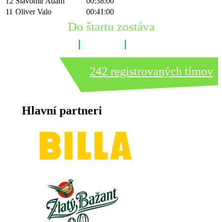
12
Slavomír Adam
00:38:00
11
Oliver Valo
00:41:00
Do štartu zostáva
8 dní
16 hodín
28 minút
242 registrovaných tímov
Hlavní partneri