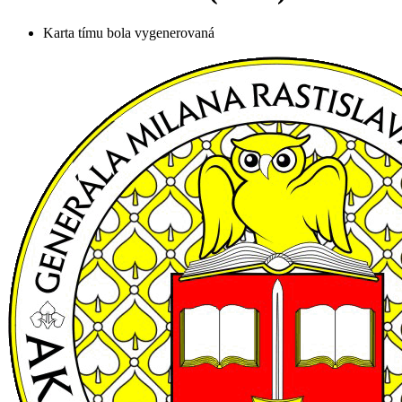
Karta tímu bola vygenerovaná