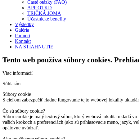
Časté otázky (FAQ)
APP OTKD
TRIČKÁ JOMA
Účastnícke benefity
Výsledky
Galéria
Partneri
Kontakt
NA STIAHNUTIE
Tento web používa súbory cookies. Prehlia
Viac informácií
Súhlasím
Súbory cookie
S cieľom zabezpečiť riadne fungovanie tejto webovej lokality ukladá
Čo sú súbory cookie?
Súbor cookie je malý textový súbor, ktorý webová lokalita ukladá vo 
vašich krokoch a preferenciách (ako sú prihlasovacie meno, jazyk, veľ
opätovne uvádzať.
Ako používame súbory cookie?