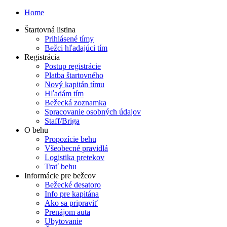
Home
Štartovná listina
Prihlásené tímy
Bežci hľadajúci tím
Registrácia
Postup registrácie
Platba štartovného
Nový kapitán tímu
Hľadám tím
Bežecká zoznamka
Spracovanie osobných údajov
Staff/Briga
O behu
Propozície behu
Všeobecné pravidlá
Logistika pretekov
Trať behu
Informácie pre bežcov
Bežecké desatoro
Info pre kapitána
Ako sa pripraviť
Prenájom auta
Ubytovanie