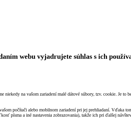
daním webu vyjadrujete súhlas s ich použív
me niekedy na vašom zariadení malé dátové súbory, tzv. cookie. Je to 
vašom počítači alebo mobilnom zariadení pri jej prehliadaní. Vďaka to
kosť písma a iné nastavenia zobrazovania), takže ich pri ďalšej návšteve