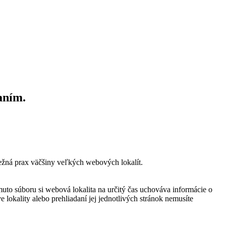
aním.
bežná prax väčšiny veľkých webových lokalít.
muto súboru si webová lokalita na určitý čas uchováva informácie o
 lokality alebo prehliadaní jej jednotlivých stránok nemusíte