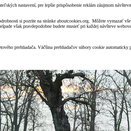
ateľských nastavení, pre lepšie prispôsobenie reklám záujmom návštev
robnosti si pozrite na stránke aboutcookies.org. Môžete vymazať všet
 prípade však pravdepodobne budete musieť pri každej návšteve webovej
tového prehliadača. Väčšina prehliadačov súbory cookie automaticky 