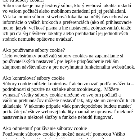
Súbor cookie je malý textový súbor, ktorý webová lokalita ukladá
vo vašom počítači alebo mobilnom zariadení pri jej prehliadaní.
Vďaka tomuto súboru si webová lokalita na určitý čas uchováva
informácie o vašich krokoch a preferenciách (ako sú prihlasovacie
meno, jazyk, veľkosť písma a iné nastavenia zobrazovania), takže
ich pri ďalšej návšteve lokality alebo prehliadaní jej jednotlivých
stránok nemusíte opätovne uvádzať.
Ako používame súbory cookie?
Tieto webstránky používajú súbory cookies na zapamätanie si
použivateľských nastavení, pre lepšie prispôsobenie reklám
záujmom návštevníkov a pre nevyhnutnú funkcionalitu webstránok.
Ako kontrolovať súbory cookie
Súbory cookie môžete kontrolovať alebo zmazať podľa uváženia –
podrobnosti si pozrite na stránke aboutcookies.org. Môžete
vymazať všetky súbory cookie uložené vo svojom počítači a
väčšinu prehliadačov môžete nastaviť tak, aby ste im znemožnili ich
ukladanie. V takomto prípade však pravdepodobne budete musieť
pri každej návšteve webovej lokality manuálne upravovať niektoré
nastavenia a niektoré služby a funkcie nebudú fungovať.
Ako odmietnuť používanie súborov cookie
Používanie súborov cookie je možné nastaviť pomocou Vášho