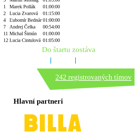
1
Marek Pollák
01:00:00
2
Lucia Zvarová
01:15:00
4
Ľubomír Bednár
01:00:00
7
Andrej Čelka
00:54:00
11
Michal Šimún
01:00:00
12
Lucia Cintulová
01:05:00
Do štartu zostáva
8 dní
6 hodín
52 minút
242 registrovaných tímov
Hlavní partneri