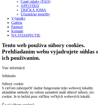
Časté otázky (FAQ)
APP OTKD
TRIČKÁ JOMA
Účastnícke benefity
Výsledky
Galéria
Partneri
Kontakt
NA STIAHNUTIE
Tento web používa súbory cookies.
Prehliadaním webu vyjadrujete súhlas s
ich používaním.
Viac informácií
Súhlasím
Súbory cookie
S cieľom zabezpečiť riadne fungovanie tejto webovej lokality
ukladáme niekedy na vašom zariadení malé dátové súbory, tzv.
cookie. Je to bežná prax väčšiny veľkých webových lokalít.
Čo sú súbory cookie?