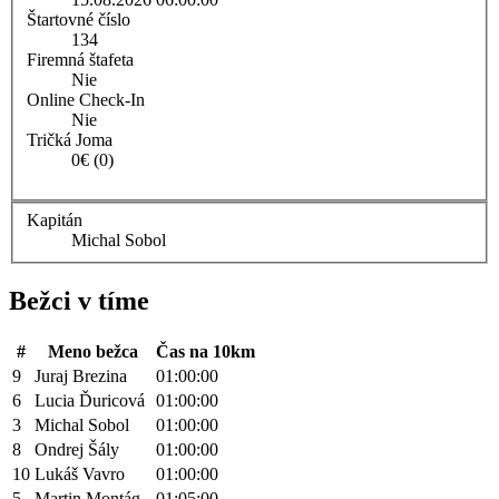
Štartovné číslo
134
Firemná štafeta
Nie
Online Check-In
Nie
Tričká Joma
0€ (0)
Kapitán
Michal Sobol
Bežci v tíme
#
Meno bežca
Čas na 10km
9
Juraj Brezina
01:00:00
6
Lucia Ďuricová
01:00:00
3
Michal Sobol
01:00:00
8
Ondrej Šály
01:00:00
10
Lukáš Vavro
01:00:00
5
Martin Montág
01:05:00