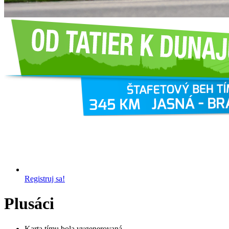
Registruj sa!
Plusáci
Karta tímu bola vygenerovaná