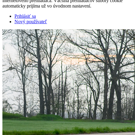
internetového prehliadača. Väčšina prehliadačov súbory cookie
automaticky prijíma už vo úvodnom nastavení.
Prihlásiť sa
Nový používateľ