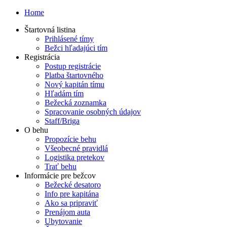
Home
Štartovná listina
Prihlásené tímy
Bežci hľadajúci tím
Registrácia
Postup registrácie
Platba štartovného
Nový kapitán tímu
Hľadám tím
Bežecká zoznamka
Spracovanie osobných údajov
Staff/Briga
O behu
Propozície behu
Všeobecné pravidlá
Logistika pretekov
Trať behu
Informácie pre bežcov
Bežecké desatoro
Info pre kapitána
Ako sa pripraviť
Prenájom auta
Ubytovanie