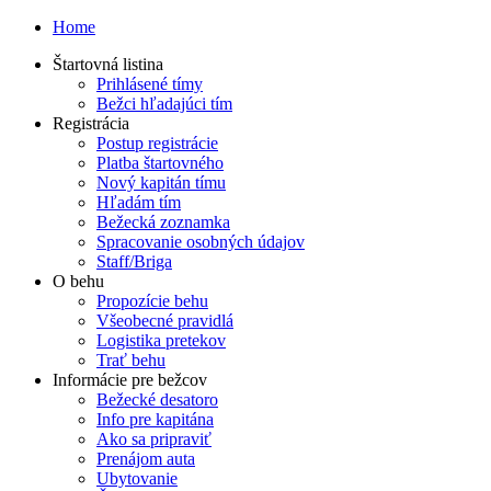
Home
Štartovná listina
Prihlásené tímy
Bežci hľadajúci tím
Registrácia
Postup registrácie
Platba štartovného
Nový kapitán tímu
Hľadám tím
Bežecká zoznamka
Spracovanie osobných údajov
Staff/Briga
O behu
Propozície behu
Všeobecné pravidlá
Logistika pretekov
Trať behu
Informácie pre bežcov
Bežecké desatoro
Info pre kapitána
Ako sa pripraviť
Prenájom auta
Ubytovanie