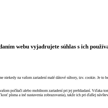
daním webu vyjadrujete súhlas s ich použív
me niekedy na vašom zariadení malé dátové súbory, tzv. cookie. Je to 
vašom počítači alebo mobilnom zariadení pri jej prehliadaní. Vďaka to
kosť písma a iné nastavenia zobrazovania), takže ich pri ďalšej návšteve