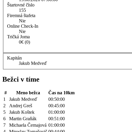
Štartovné číslo
155
Firemná štafeta
Nie
Online Check-In
Nie
Tričká Joma
0€ (0)
Kapitán
Jakub Medveď
Bežci v tíme
#
Meno bežca
Čas na 10km
1
Jakub Medveď
00:50:00
2
Andrej Greš
00:45:00
5
Jakub Koštek
01:00:00
6
Martin Graňák
00:51:00
7
Michaela Černajová
01:00:00
4
Miroslav Tomašovič
00:44:00