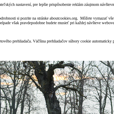
ateľských nastavení, pre lepšie prispôsobenie reklám záujmom návštev
robnosti si pozrite na stránke aboutcookies.org. Môžete vymazať všet
 prípade však pravdepodobne budete musieť pri každej návšteve webovej
tového prehliadača. Väčšina prehliadačov súbory cookie automaticky 