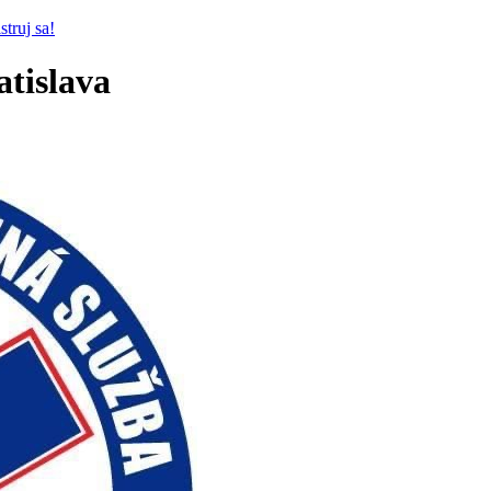
struj sa!
atislava