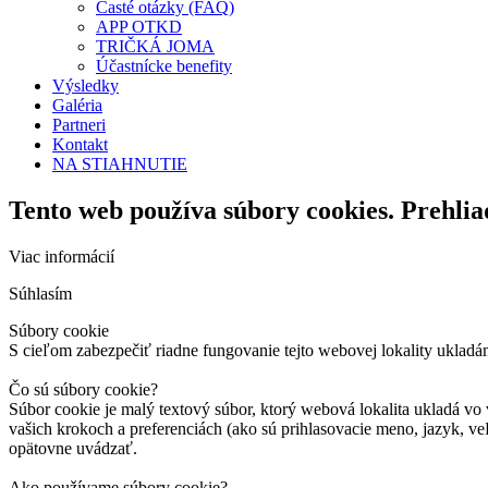
Časté otázky (FAQ)
APP OTKD
TRIČKÁ JOMA
Účastnícke benefity
Výsledky
Galéria
Partneri
Kontakt
NA STIAHNUTIE
Tento web používa súbory cookies. Prehlia
Viac informácií
Súhlasím
Súbory cookie
S cieľom zabezpečiť riadne fungovanie tejto webovej lokality ukladá
Čo sú súbory cookie?
Súbor cookie je malý textový súbor, ktorý webová lokalita ukladá vo 
vašich krokoch a preferenciách (ako sú prihlasovacie meno, jazyk, veľ
opätovne uvádzať.
Ako používame súbory cookie?