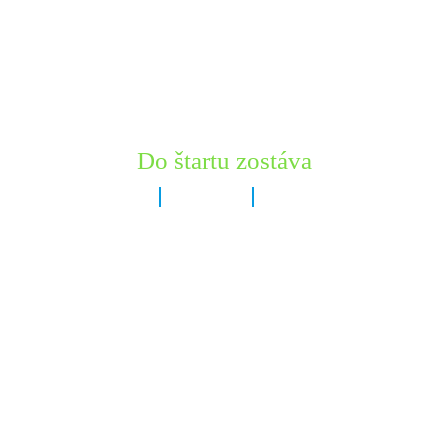
Do štartu zostáva
6 dní
13 hodín
48 minút