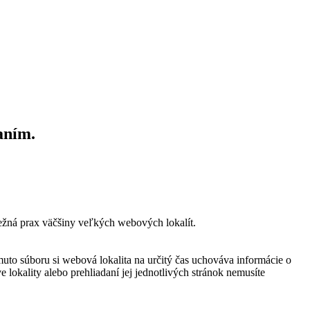
aním.
bežná prax väčšiny veľkých webových lokalít.
muto súboru si webová lokalita na určitý čas uchováva informácie o
 lokality alebo prehliadaní jej jednotlivých stránok nemusíte