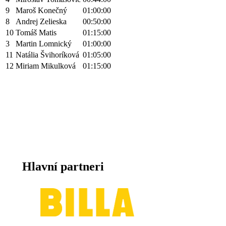
9
Maroš Konečný
01:00:00
8
Andrej Zelieska
00:50:00
10
Tomáš Matis
01:15:00
3
Martin Lomnický
01:00:00
11
Natália Švihoríková
01:05:00
12
Miriam Mikulková
01:15:00
Hlavní partneri