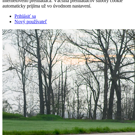
internetového prehliadača. Väčšina prehliadačov súbory cookie
automaticky prijíma už vo úvodnom nastavení.
Prihlásiť sa
Nový používateľ