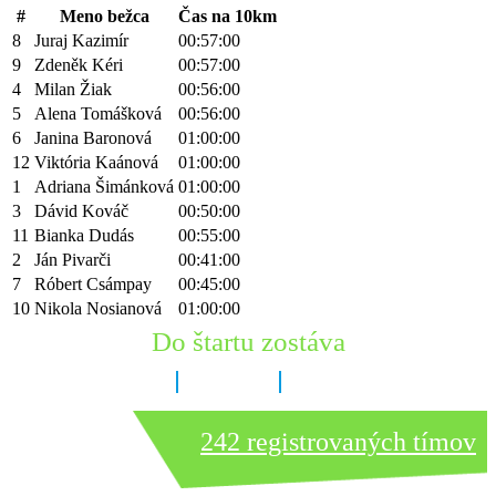
#
Meno bežca
Čas na 10km
8
Juraj Kazimír
00:57:00
9
Zdeněk Kéri
00:57:00
4
Milan Žiak
00:56:00
5
Alena Tomášková
00:56:00
6
Janina Baronová
01:00:00
12
Viktória Kaánová
01:00:00
1
Adriana Šimánková
01:00:00
3
Dávid Kováč
00:50:00
11
Bianka Dudás
00:55:00
2
Ján Pivarči
00:41:00
7
Róbert Csámpay
00:45:00
10
Nikola Nosianová
01:00:00
Do štartu zostáva
8 dní
16 hodín
32 minút
242 registrovaných tímov