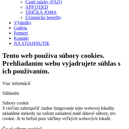
Časté otázky (FAQ)
APP OTKD
TRIČKÁ JOMA
Účastnícke benefity
Výsledky
Galéria
Partneri
Kontakt
NA STIAHNUTIE
Tento web používa súbory cookies.
Prehliadaním webu vyjadrujete súhlas s
ich používaním.
Viac informácií
Súhlasím
Súbory cookie
S cieľom zabezpečiť riadne fungovanie tejto webovej lokality
ukladáme niekedy na vašom zariadení malé dátové súbory, tzv.
cookie. Je to bežná prax väčšiny veľkých webových lokalít.
Čo sú súbory cookie?