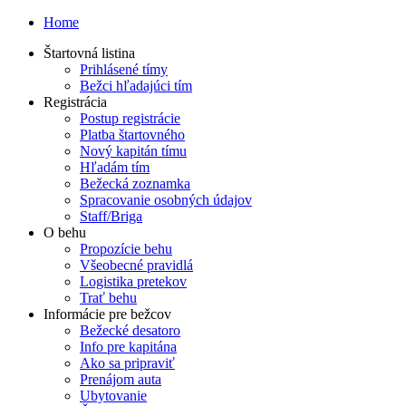
Home
Štartovná listina
Prihlásené tímy
Bežci hľadajúci tím
Registrácia
Postup registrácie
Platba štartovného
Nový kapitán tímu
Hľadám tím
Bežecká zoznamka
Spracovanie osobných údajov
Staff/Briga
O behu
Propozície behu
Všeobecné pravidlá
Logistika pretekov
Trať behu
Informácie pre bežcov
Bežecké desatoro
Info pre kapitána
Ako sa pripraviť
Prenájom auta
Ubytovanie