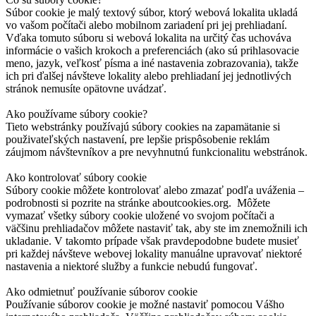
Súbor cookie je malý textový súbor, ktorý webová lokalita ukladá
vo vašom počítači alebo mobilnom zariadení pri jej prehliadaní.
Vďaka tomuto súboru si webová lokalita na určitý čas uchováva
informácie o vašich krokoch a preferenciách (ako sú prihlasovacie
meno, jazyk, veľkosť písma a iné nastavenia zobrazovania), takže
ich pri ďalšej návšteve lokality alebo prehliadaní jej jednotlivých
stránok nemusíte opätovne uvádzať.
Ako používame súbory cookie?
Tieto webstránky používajú súbory cookies na zapamätanie si
použivateľských nastavení, pre lepšie prispôsobenie reklám
záujmom návštevníkov a pre nevyhnutnú funkcionalitu webstránok.
Ako kontrolovať súbory cookie
Súbory cookie môžete kontrolovať alebo zmazať podľa uváženia –
podrobnosti si pozrite na stránke aboutcookies.org. Môžete
vymazať všetky súbory cookie uložené vo svojom počítači a
väčšinu prehliadačov môžete nastaviť tak, aby ste im znemožnili ich
ukladanie. V takomto prípade však pravdepodobne budete musieť
pri každej návšteve webovej lokality manuálne upravovať niektoré
nastavenia a niektoré služby a funkcie nebudú fungovať.
Ako odmietnuť používanie súborov cookie
Používanie súborov cookie je možné nastaviť pomocou Vášho