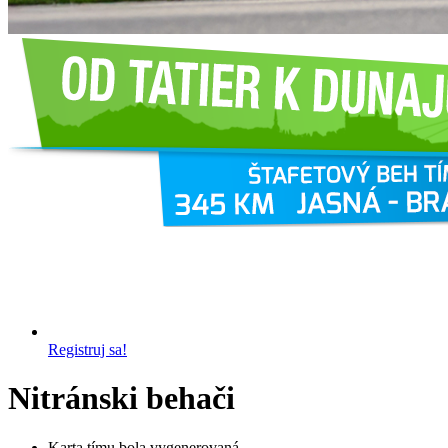
Registruj sa!
Nitránski behači
Karta tímu bola vygenerovaná