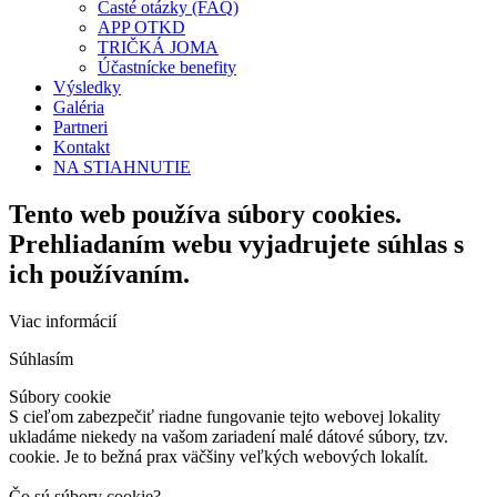
Časté otázky (FAQ)
APP OTKD
TRIČKÁ JOMA
Účastnícke benefity
Výsledky
Galéria
Partneri
Kontakt
NA STIAHNUTIE
Tento web používa súbory cookies.
Prehliadaním webu vyjadrujete súhlas s
ich používaním.
Viac informácií
Súhlasím
Súbory cookie
S cieľom zabezpečiť riadne fungovanie tejto webovej lokality
ukladáme niekedy na vašom zariadení malé dátové súbory, tzv.
cookie. Je to bežná prax väčšiny veľkých webových lokalít.
Čo sú súbory cookie?