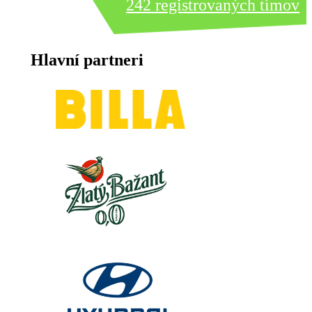
242 registrovaných tímov
Hlavní partneri