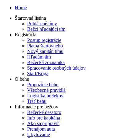
Home
Štartovná listina
Prihlásené tímy
Bežci hľadajúci tím
Registrácia
Postup registrácie
Platba štartovného
Nový kapitán tímu
Hľadám tím
Bežecká zoznamka
Spracovanie osobných údajov
Staff/Briga
O behu
Propozície behu
Všeobecné pravidlá
Logistika pretekov
Trať behu
Informácie pre bežcov
Bežecké desatoro
Info pre kapitána
Ako sa pripraviť
Prenájom auta
Ubytovanie