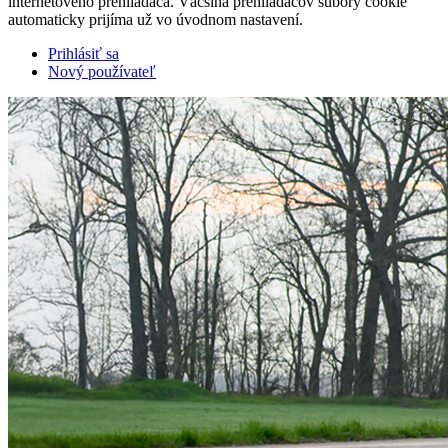
internetového prehliadača. Väčšina prehliadačov súbory cookie
automaticky prijíma už vo úvodnom nastavení.
Prihlásiť sa
Nový používateľ