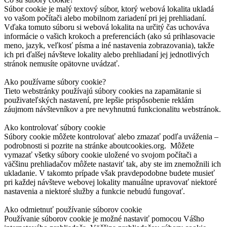
Súbor cookie je malý textový súbor, ktorý webová lokalita ukladá
vo vašom počítači alebo mobilnom zariadení pri jej prehliadaní.
Vďaka tomuto súboru si webová lokalita na určitý čas uchováva
informácie o vašich krokoch a preferenciách (ako sú prihlasovacie
meno, jazyk, veľkosť písma a iné nastavenia zobrazovania), takže
ich pri ďalšej návšteve lokality alebo prehliadaní jej jednotlivých
stránok nemusíte opätovne uvádzať.
Ako používame súbory cookie?
Tieto webstránky používajú súbory cookies na zapamätanie si
použivateľských nastavení, pre lepšie prispôsobenie reklám
záujmom návštevníkov a pre nevyhnutnú funkcionalitu webstránok.
Ako kontrolovať súbory cookie
Súbory cookie môžete kontrolovať alebo zmazať podľa uváženia –
podrobnosti si pozrite na stránke aboutcookies.org. Môžete
vymazať všetky súbory cookie uložené vo svojom počítači a
väčšinu prehliadačov môžete nastaviť tak, aby ste im znemožnili ich
ukladanie. V takomto prípade však pravdepodobne budete musieť
pri každej návšteve webovej lokality manuálne upravovať niektoré
nastavenia a niektoré služby a funkcie nebudú fungovať.
Ako odmietnuť používanie súborov cookie
Používanie súborov cookie je možné nastaviť pomocou Vášho