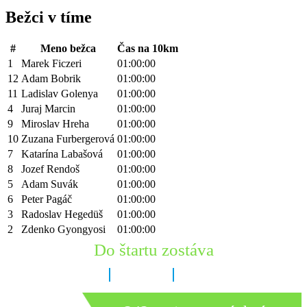
Bežci v tíme
#
Meno bežca
Čas na 10km
1
Marek Ficzeri
01:00:00
12
Adam Bobrik
01:00:00
11
Ladislav Golenya
01:00:00
4
Juraj Marcin
01:00:00
9
Miroslav Hreha
01:00:00
10
Zuzana Furbergerová
01:00:00
7
Katarína Labašová
01:00:00
8
Jozef Rendoš
01:00:00
5
Adam Suvák
01:00:00
6
Peter Pagáč
01:00:00
3
Radoslav Hegedüš
01:00:00
2
Zdenko Gyongyosi
01:00:00
Do štartu zostáva
8 dní
19 hodín
30 minút