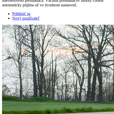
internetového prehliadača. Väčšina prehliadačov súbory cookie
automaticky prijíma už vo úvodnom nastavení.
Prihlásiť sa
Nový používateľ