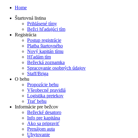
Home
Štartovná listina
Prihlásené tímy
Bežci hľadajúci tím
Registrácia
Postup registrácie
Platba štartovného
Nový kapitán tímu
Hľadám tím
Bežecká zoznamka
Spracovanie osobných údajov
Staff/Briga
O behu
Propozície behu
Všeobecné pravidlá
Logistika pretekov
Trať behu
Informácie pre bežcov
Bežecké desatoro
Info pre kapitána
Ako sa pripraviť
Prenájom auta
Ubytovanie