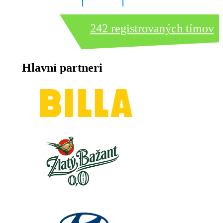
8 dní
5 hodín
49 minút
242 registrovaných tímov
Hlavní partneri