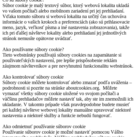
Súbor cookie je malý textový súbor, ktorý webová lokalita ukladá
vo vašom počítači alebo mobilnom zariadení pri jej prehliadaní.
Vďaka tomuto súboru si webová lokalita na určitý čas uchováva
informácie o vašich krokoch a preferenciách (ako sú prihlasovacie
meno, jazyk, veľkosť písma a iné nastavenia zobrazovania), takže
ich pri ďalšej návšteve lokality alebo prehliadaní jej jednotlivých
stránok nemusíte opätovne uvádzať.
Ako používame súbory cookie?
Tieto webstránky používajú súbory cookies na zapamätanie si
použivateľských nastavení, pre lepšie prispôsobenie reklám
záujmom návštevníkov a pre nevyhnutnú funkcionalitu webstránok.
Ako kontrolovať súbory cookie
Súbory cookie môžete kontrolovať alebo zmazať podľa uváženia –
podrobnosti si pozrite na stránke aboutcookies.org. Môžete
vymazať všetky súbory cookie uložené vo svojom počítači a
väčšinu prehliadačov môžete nastaviť tak, aby ste im znemožnili ich
ukladanie. V takomto prípade však pravdepodobne budete musieť
pri každej návšteve webovej lokality manuálne upravovať niektoré
nastavenia a niektoré služby a funkcie nebudú fungovať.
Ako odmietnuť používanie súborov cookie
Používanie súborov cookie je možné nastaviť pomocou Vášho