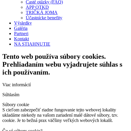
Časté otázky (FAQ)
APP OTKD
TRIČKÁ JOMA
Účastnícke benefity
Výsledky
Galéria
Partneri
Kontakt
NA STIAHNUTIE
Tento web používa súbory cookies.
Prehliadaním webu vyjadrujete súhlas s
ich používaním.
Viac informácií
Súhlasím
Súbory cookie
S cieľom zabezpečiť riadne fungovanie tejto webovej lokality
ukladáme niekedy na vašom zariadení malé dátové súbory, tzv.
cookie. Je to bežná prax väčšiny veľkých webových lokalít.
Čo sú súbory cookie?