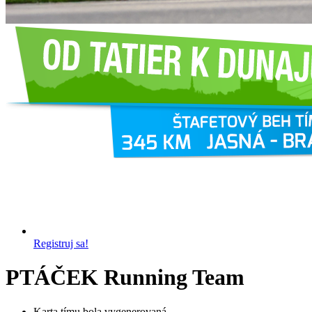
Registruj sa!
PTÁČEK Running Team
Karta tímu bola vygenerovaná