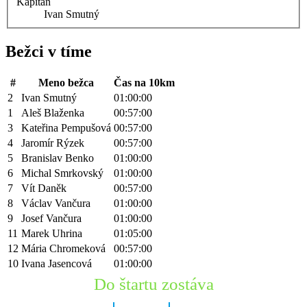
Kapitán
Ivan Smutný
Bežci v tíme
#
Meno bežca
Čas na 10km
2
Ivan Smutný
01:00:00
1
Aleš Blaženka
00:57:00
3
Kateřina Pempušová
00:57:00
4
Jaromír Rýzek
00:57:00
5
Branislav Benko
01:00:00
6
Michal Smrkovský
01:00:00
7
Vít Daněk
00:57:00
8
Václav Vančura
01:00:00
9
Josef Vančura
01:00:00
11
Marek Uhrina
01:05:00
12
Mária Chromeková
00:57:00
10
Ivana Jasencová
01:00:00
Do štartu zostáva