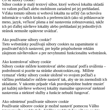
Súbor cookie je malý textový súbor, ktorý webová lokalita ukladá
vo vašom počítači alebo mobilnom zariadení pri jej prehliadaní.
Vďaka tomuto súboru si webová lokalita na určitý čas uchováva
informácie o vašich krokoch a preferenciách (ako sú prihlasovacie
meno, jazyk, veľkosť písma a iné nastavenia zobrazovania), takže
ich pri ďalšej návšteve lokality alebo prehliadaní jej jednotlivých
stránok nemusíte opätovne uvádzať.
Ako používame súbory cookie?
Tieto webstránky používajú súbory cookies na zapamätanie si
použivateľských nastavení, pre lepšie prispôsobenie reklám
záujmom návštevníkov a pre nevyhnutnú funkcionalitu webstránok.
Ako kontrolovať súbory cookie
Súbory cookie môžete kontrolovať alebo zmazať podľa uváženia –
podrobnosti si pozrite na stránke aboutcookies.org. Môžete
vymazať všetky súbory cookie uložené vo svojom počítači a
väčšinu prehliadačov môžete nastaviť tak, aby ste im znemožnili ich
ukladanie. V takomto prípade však pravdepodobne budete musieť
pri každej návšteve webovej lokality manuálne upravovať niektoré
nastavenia a niektoré služby a funkcie nebudú fungovať.
Ako odmietnuť používanie súborov cookie
Používanie súborov cookie je možné nastaviť pomocou Vášho