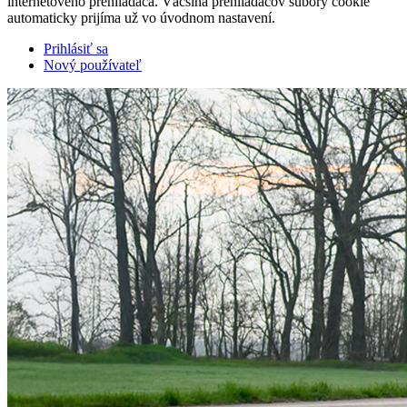
internetového prehliadača. Väčšina prehliadačov súbory cookie
automaticky prijíma už vo úvodnom nastavení.
Prihlásiť sa
Nový používateľ