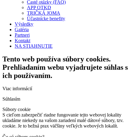
Časté otázky (FAQ)
APP OTKD
TRIČKÁ JOMA
Účastnícke benefity
Výsledky
Galéria
Partneri
Kontakt
NA STIAHNUTIE
Tento web používa súbory cookies.
Prehliadaním webu vyjadrujete súhlas s
ich používaním.
Viac informácií
Súhlasím
Súbory cookie
S cieľom zabezpečiť riadne fungovanie tejto webovej lokality
ukladáme niekedy na vašom zariadení malé dátové súbory, tzv.
cookie. Je to bežná prax väčšiny veľkých webových lokalít.
Čo sú súbory cookie?