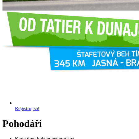
Registruj sa!
Pohodáři
Karta tímu bola vygenerovaná