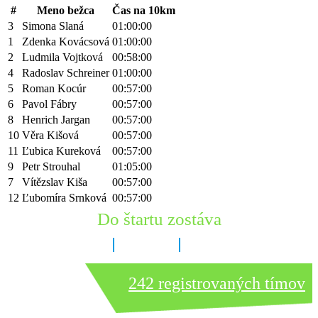
#
Meno bežca
Čas na 10km
3
Simona Slaná
01:00:00
1
Zdenka Kovácsová
01:00:00
2
Ludmila Vojtková
00:58:00
4
Radoslav Schreiner
01:00:00
5
Roman Kocúr
00:57:00
6
Pavol Fábry
00:57:00
8
Henrich Jargan
00:57:00
10
Věra Kišová
00:57:00
11
Ľubica Kureková
00:57:00
9
Petr Strouhal
01:05:00
7
Vítězslav Kiša
00:57:00
12
Ľubomíra Srnková
00:57:00
Do štartu zostáva
8 dní
12 hodín
40 minút
242 registrovaných tímov