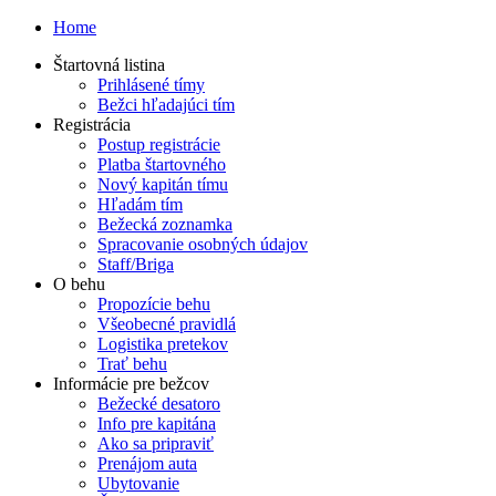
Home
Štartovná listina
Prihlásené tímy
Bežci hľadajúci tím
Registrácia
Postup registrácie
Platba štartovného
Nový kapitán tímu
Hľadám tím
Bežecká zoznamka
Spracovanie osobných údajov
Staff/Briga
O behu
Propozície behu
Všeobecné pravidlá
Logistika pretekov
Trať behu
Informácie pre bežcov
Bežecké desatoro
Info pre kapitána
Ako sa pripraviť
Prenájom auta
Ubytovanie