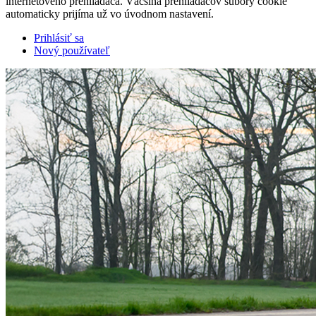
internetového prehliadača. Väčšina prehliadačov súbory cookie
automaticky prijíma už vo úvodnom nastavení.
Prihlásiť sa
Nový používateľ