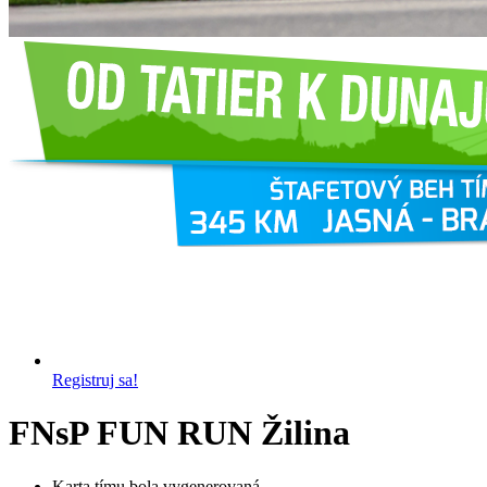
Registruj sa!
FNsP FUN RUN Žilina
Karta tímu bola vygenerovaná