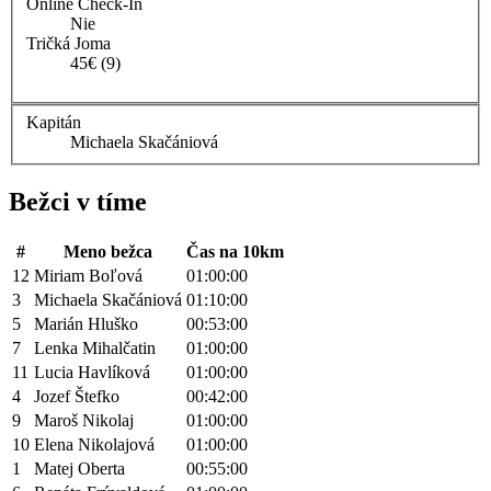
Online Check-In
Nie
Tričká Joma
45€ (9)
Kapitán
Michaela Skačániová
Bežci v tíme
#
Meno bežca
Čas na 10km
12
Miriam Boľová
01:00:00
3
Michaela Skačániová
01:10:00
5
Marián Hluško
00:53:00
7
Lenka Mihalčatin
01:00:00
11
Lucia Havlíková
01:00:00
4
Jozef Štefko
00:42:00
9
Maroš Nikolaj
01:00:00
10
Elena Nikolajová
01:00:00
1
Matej Oberta
00:55:00