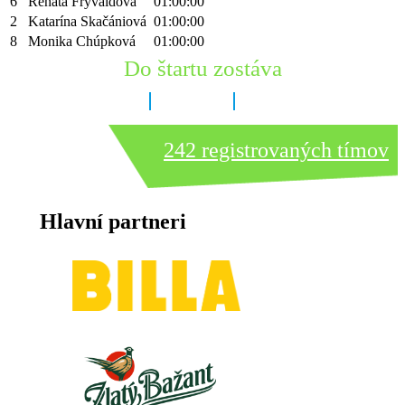
6
Renáta Frývaldová
01:00:00
2
Katarína Skačániová
01:00:00
8
Monika Chúpková
01:00:00
Do štartu zostáva
8 dní
15 hodín
7 minút
242 registrovaných tímov
Hlavní partneri