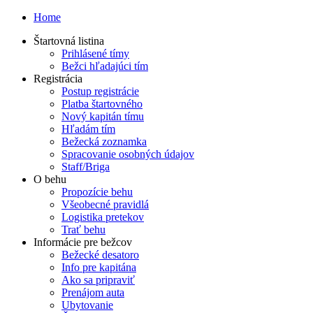
Home
Štartovná listina
Prihlásené tímy
Bežci hľadajúci tím
Registrácia
Postup registrácie
Platba štartovného
Nový kapitán tímu
Hľadám tím
Bežecká zoznamka
Spracovanie osobných údajov
Staff/Briga
O behu
Propozície behu
Všeobecné pravidlá
Logistika pretekov
Trať behu
Informácie pre bežcov
Bežecké desatoro
Info pre kapitána
Ako sa pripraviť
Prenájom auta
Ubytovanie