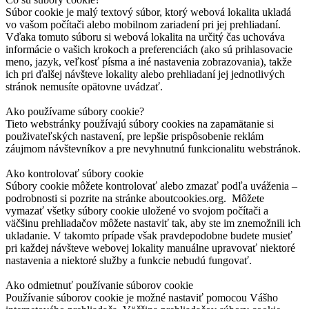
Súbor cookie je malý textový súbor, ktorý webová lokalita ukladá
vo vašom počítači alebo mobilnom zariadení pri jej prehliadaní.
Vďaka tomuto súboru si webová lokalita na určitý čas uchováva
informácie o vašich krokoch a preferenciách (ako sú prihlasovacie
meno, jazyk, veľkosť písma a iné nastavenia zobrazovania), takže
ich pri ďalšej návšteve lokality alebo prehliadaní jej jednotlivých
stránok nemusíte opätovne uvádzať.
Ako používame súbory cookie?
Tieto webstránky používajú súbory cookies na zapamätanie si
použivateľských nastavení, pre lepšie prispôsobenie reklám
záujmom návštevníkov a pre nevyhnutnú funkcionalitu webstránok.
Ako kontrolovať súbory cookie
Súbory cookie môžete kontrolovať alebo zmazať podľa uváženia –
podrobnosti si pozrite na stránke aboutcookies.org. Môžete
vymazať všetky súbory cookie uložené vo svojom počítači a
väčšinu prehliadačov môžete nastaviť tak, aby ste im znemožnili ich
ukladanie. V takomto prípade však pravdepodobne budete musieť
pri každej návšteve webovej lokality manuálne upravovať niektoré
nastavenia a niektoré služby a funkcie nebudú fungovať.
Ako odmietnuť používanie súborov cookie
Používanie súborov cookie je možné nastaviť pomocou Vášho