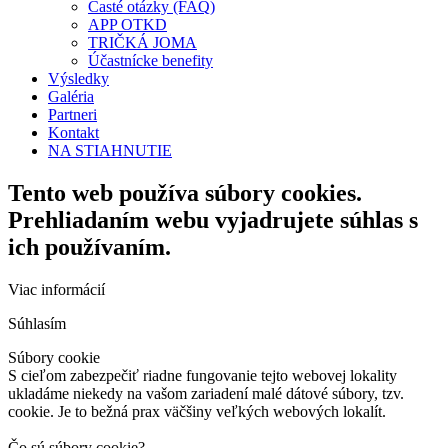
Časté otázky (FAQ)
APP OTKD
TRIČKÁ JOMA
Účastnícke benefity
Výsledky
Galéria
Partneri
Kontakt
NA STIAHNUTIE
Tento web používa súbory cookies.
Prehliadaním webu vyjadrujete súhlas s
ich používaním.
Viac informácií
Súhlasím
Súbory cookie
S cieľom zabezpečiť riadne fungovanie tejto webovej lokality
ukladáme niekedy na vašom zariadení malé dátové súbory, tzv.
cookie. Je to bežná prax väčšiny veľkých webových lokalít.
Čo sú súbory cookie?