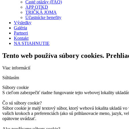
Časté otázky (FAQ)
APP OTKD
TRIČKÁ JOMA
Účastnícke benefity
Výsledky
Galéria
Partneri
Kontakt
NA STIAHNUTIE
Tento web používa súbory cookies. Prehlia
Viac informácií
Súhlasím
Súbory cookie
S cieľom zabezpečiť riadne fungovanie tejto webovej lokality ukladá
Čo sú súbory cookie?
Súbor cookie je malý textový súbor, ktorý webová lokalita ukladá vo 
vašich krokoch a preferenciách (ako sú prihlasovacie meno, jazyk, veľ
opätovne uvádzať.
Ako používame súbory cookie?