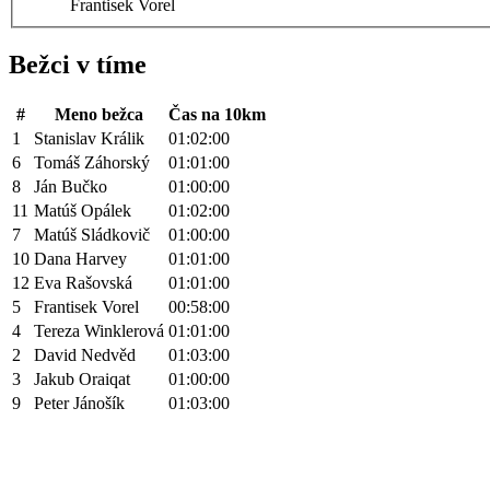
Frantisek Vorel
Bežci v tíme
#
Meno bežca
Čas na 10km
1
Stanislav Králik
01:02:00
6
Tomáš Záhorský
01:01:00
8
Ján Bučko
01:00:00
11
Matúš Opálek
01:02:00
7
Matúš Sládkovič
01:00:00
10
Dana Harvey
01:01:00
12
Eva Rašovská
01:01:00
5
Frantisek Vorel
00:58:00
4
Tereza Winklerová
01:01:00
2
David Nedvěd
01:03:00
3
Jakub Oraiqat
01:00:00
9
Peter Jánošík
01:03:00