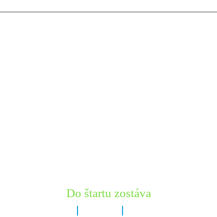
Do štartu zostáva
6 dní
13 hodín
56 minút