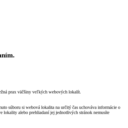
aním.
bežná prax väčšiny veľkých webových lokalít.
muto súboru si webová lokalita na určitý čas uchováva informácie o
 lokality alebo prehliadaní jej jednotlivých stránok nemusíte