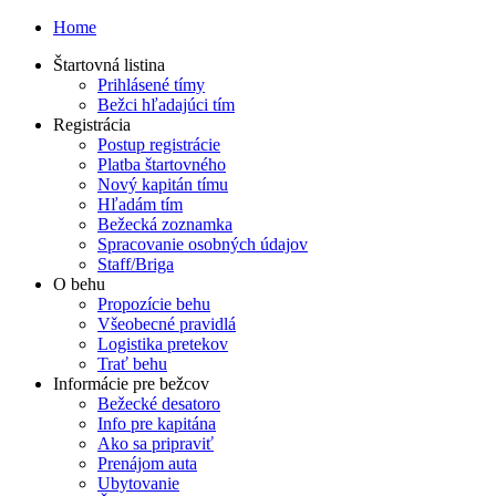
Home
Štartovná listina
Prihlásené tímy
Bežci hľadajúci tím
Registrácia
Postup registrácie
Platba štartovného
Nový kapitán tímu
Hľadám tím
Bežecká zoznamka
Spracovanie osobných údajov
Staff/Briga
O behu
Propozície behu
Všeobecné pravidlá
Logistika pretekov
Trať behu
Informácie pre bežcov
Bežecké desatoro
Info pre kapitána
Ako sa pripraviť
Prenájom auta
Ubytovanie