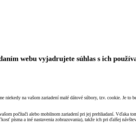
daním webu vyjadrujete súhlas s ich použív
me niekedy na vašom zariadení malé dátové súbory, tzv. cookie. Je to 
vašom počítači alebo mobilnom zariadení pri jej prehliadaní. Vďaka to
kosť písma a iné nastavenia zobrazovania), takže ich pri ďalšej návšteve