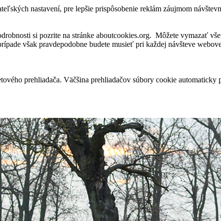
ateľských nastavení, pre lepšie prispôsobenie reklám záujmom návštev
robnosti si pozrite na stránke aboutcookies.org. Môžete vymazať všet
 prípade však pravdepodobne budete musieť pri každej návšteve webovej
tového prehliadača. Väčšina prehliadačov súbory cookie automaticky 