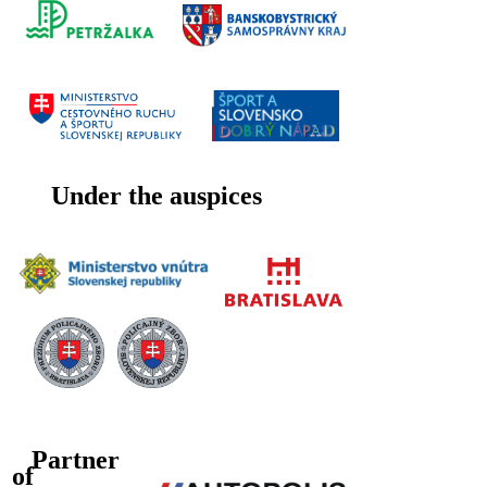
Under the auspices
Partner
of