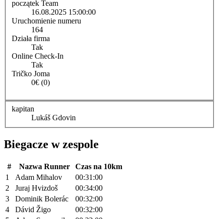
początek Team
16.08.2025 15:00:00
Uruchomienie numeru
164
Działa firma
Tak
Online Check-In
Tak
Tričko Joma
0€ (0)
kapitan
Lukáš Gdovin
Biegacze w zespole
#
Nazwa Runner
Czas na 10km
1
Adam Mihalov
00:31:00
2
Juraj Hvizdoš
00:34:00
3
Dominik Bolerác
00:32:00
4
Dávid Žigo
00:32:00