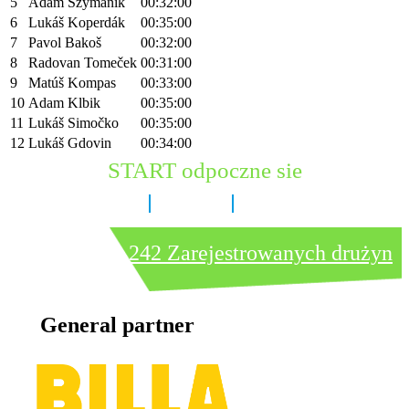
5
Adam Szymanik
00:32:00
6
Lukáš Koperdák
00:35:00
7
Pavol Bakoš
00:32:00
8
Radovan Tomeček
00:31:00
9
Matúš Kompas
00:33:00
10
Adam Klbik
00:35:00
11
Lukáš Simočko
00:35:00
12
Lukáš Gdovin
00:34:00
START odpoczne sie
8 dni
6 godzin
12 minut
242 Zarejestrowanych drużyn
General partner