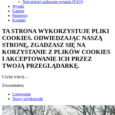
Najczęściej zadawane pytania (FAQ)
Wyniki
Galeria
Partnerzy
Kontakt
TA STRONA WYKORZYSTUJE PLIKI
COOKIES. ODWIEDZAJĄC NASZĄ
STRONĘ, ZGADZASZ SIĘ NA
KORZYSTANIE Z PLIKÓW COOKIES
I AKCEPTOWANIE ICH PRZEZ
TWOJĄ PRZEGLĄDARKĘ.
Czytaj więcej…
Zrozumiałem
Logowanie
Nowy użytkownik