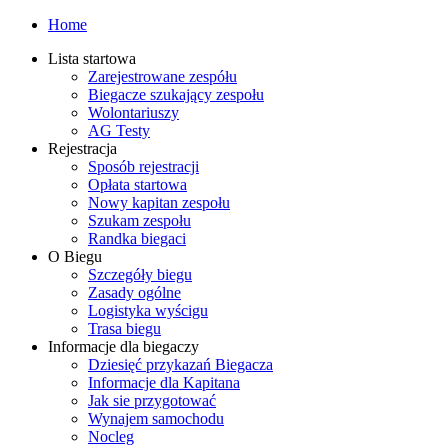
Home
Lista startowa
Zarejestrowane zespółu
Biegacze szukający zespołu
Wolontariuszy
AG Testy
Rejestracja
Sposób rejestracji
Opłata startowa
Nowy kapitan zespołu
Szukam zespołu
Randka biegaci
O Biegu
Szczegóły biegu
Zasady ogólne
Logistyka wyścigu
Trasa biegu
Informacje dla biegaczy
Dziesięć przykazań Biegacza
Informacje dla Kapitana
Jak sie przygotować
Wynajem samochodu
Nocleg