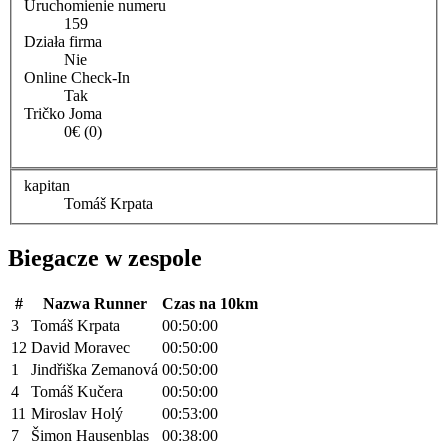
Uruchomienie numeru
159
Działa firma
Nie
Online Check-In
Tak
Tričko Joma
0€ (0)
kapitan
Tomáš Krpata
Biegacze w zespole
#
Nazwa Runner
Czas na 10km
3
Tomáš Krpata
00:50:00
12
David Moravec
00:50:00
1
Jindřiška Zemanová
00:50:00
4
Tomáš Kučera
00:50:00
11
Miroslav Holý
00:53:00
7
Šimon Hausenblas
00:38:00