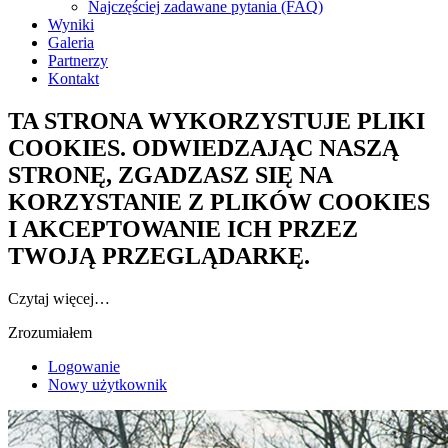
Najczęściej zadawane pytania (FAQ)
Wyniki
Galeria
Partnerzy
Kontakt
TA STRONA WYKORZYSTUJE PLIKI
COOKIES. ODWIEDZAJĄC NASZĄ
STRONĘ, ZGADZASZ SIĘ NA
KORZYSTANIE Z PLIKÓW COOKIES
I AKCEPTOWANIE ICH PRZEZ
TWOJĄ PRZEGLĄDARKĘ.
Czytaj więcej…
Zrozumiałem
Logowanie
Nowy użytkownik