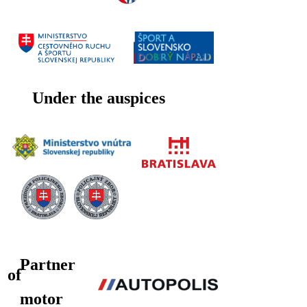
Under the auspices
Partner
of
motor