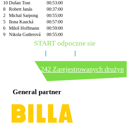
10
Dušan Tran
00:53:00
8
Robert Janás
00:37:00
2
Michal Sarpong
00:55:00
5
Ilona Kaucká
00:57:00
6
Miloš Hoffmann
00:59:00
9
Nikola Gutlerová
00:55:00
START odpoczne sie
8 dni
11 godzin
30 minut
242 Zarejestrowanych drużyn
General partner