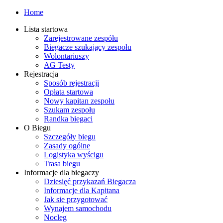
Home
Lista startowa
Zarejestrowane zespółu
Biegacze szukający zespołu
Wolontariuszy
AG Testy
Rejestracja
Sposób rejestracji
Opłata startowa
Nowy kapitan zespołu
Szukam zespołu
Randka biegaci
O Biegu
Szczegóły biegu
Zasady ogólne
Logistyka wyścigu
Trasa biegu
Informacje dla biegaczy
Dziesięć przykazań Biegacza
Informacje dla Kapitana
Jak sie przygotować
Wynajem samochodu
Nocleg