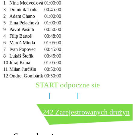
1
Nina Medveďová
01:00:00
3
Dominik Trnka
00:45:00
2
Adam Chano
01:00:00
5
Ema Pelachová
01:00:00
9
Pavol Pasuth
00:50:00
4
Filip Bartoš
00:48:00
6
Maroš Minda
01:05:00
7
Ivan Popovec
00:45:00
8
Lukáš Štefík
00:45:00
10
Juraj Kuna
01:05:00
11
Milan Jurčišin
00:50:00
12
Ondrej Gombárik
00:50:00
START odpoczne sie
8 dni
6 godzin
11 minut
242 Zarejestrowanych drużyn