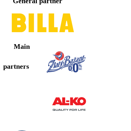
General partner
Main
partners