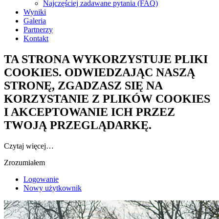
Najczęściej zadawane pytania (FAQ)
Wyniki
Galeria
Partnerzy
Kontakt
TA STRONA WYKORZYSTUJE PLIKI
COOKIES. ODWIEDZAJĄC NASZĄ
STRONĘ, ZGADZASZ SIĘ NA
KORZYSTANIE Z PLIKÓW COOKIES
I AKCEPTOWANIE ICH PRZEZ
TWOJĄ PRZEGLĄDARKĘ.
Czytaj więcej…
Zrozumiałem
Logowanie
Nowy użytkownik