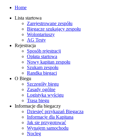
Home
Lista startowa
Zarejestrowane zespółu
Biegacze szukający zespołu
Wolontariuszy
AG Testy
Rejestracja
Sposób rejestracji
Opłata startowa
Nowy kapitan zespołu
Szukam zespołu
Randka biegaci
O Biegu
Szczegóły biegu
Zasady ogólne
Logistyka wyścigu
Trasa biegu
Informacje dla biegaczy
Dziesięć przykazań Biegacza
Informacje dla Kapitana
Jak sie przygotować
Wynajem samochodu
Nocleg