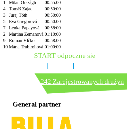
1
Milan Országh
00:55:00
4
Tomáš Zajac
00:50:00
3
Juraj Tóth
00:50:00
5
Eva Gregorová
00:50:00
7
Lenka Papayová
00:58:00
2
Martina Zemanová
01:10:00
9
Roman Vlčko
00:58:00
10
Mária Trubirohová
01:00:00
START odpoczne sie
4 dni
9 godzin
46 minut
242 Zarejestrowanych drużyn
General partner