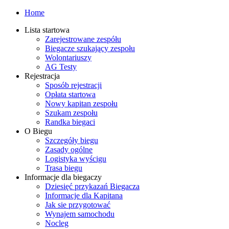
Home
Lista startowa
Zarejestrowane zespółu
Biegacze szukający zespołu
Wolontariuszy
AG Testy
Rejestracja
Sposób rejestracji
Opłata startowa
Nowy kapitan zespołu
Szukam zespołu
Randka biegaci
O Biegu
Szczegóły biegu
Zasady ogólne
Logistyka wyścigu
Trasa biegu
Informacje dla biegaczy
Dziesięć przykazań Biegacza
Informacje dla Kapitana
Jak sie przygotować
Wynajem samochodu
Nocleg