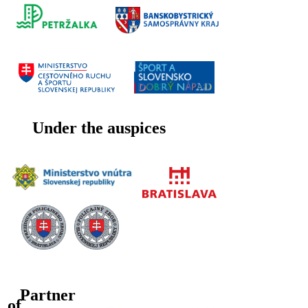
Under the auspices
Partner
of