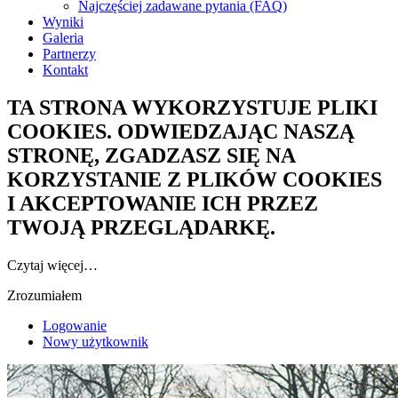
Najczęściej zadawane pytania (FAQ)
Wyniki
Galeria
Partnerzy
Kontakt
TA STRONA WYKORZYSTUJE PLIKI
COOKIES. ODWIEDZAJĄC NASZĄ
STRONĘ, ZGADZASZ SIĘ NA
KORZYSTANIE Z PLIKÓW COOKIES
I AKCEPTOWANIE ICH PRZEZ
TWOJĄ PRZEGLĄDARKĘ.
Czytaj więcej…
Zrozumiałem
Logowanie
Nowy użytkownik