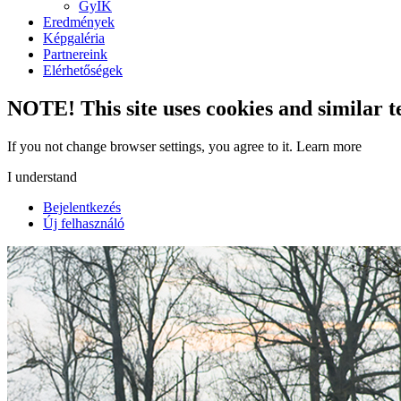
GyIK
Eredmények
Képgaléria
Partnereink
Elérhetőségek
NOTE! This site uses cookies and similar t
If you not change browser settings, you agree to it.
Learn more
I understand
Bejelentkezés
Új felhasználó