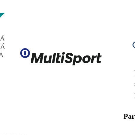
M
sp
pa
Par