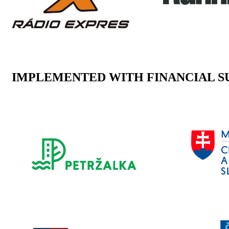
IMPLEMENTED WITH FINANCIAL S