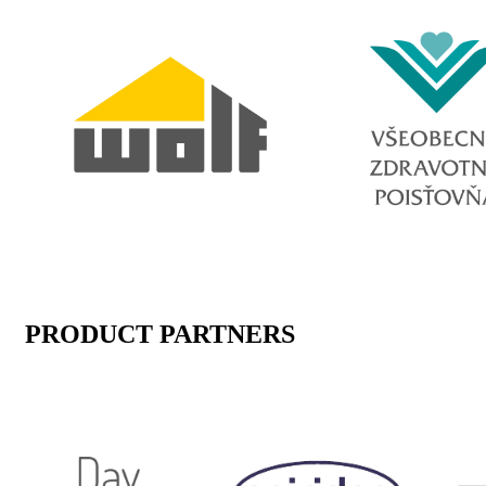
PRODUCT PARTNERS