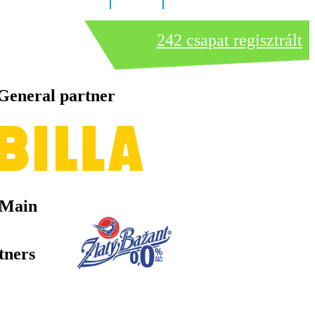
6 nap
16 óra
14 perc
242 csapat regisztrált
eral partner
ain
tners