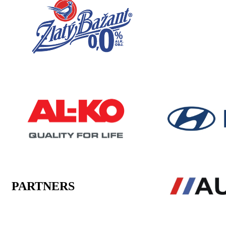
PARTNERS