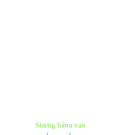
Startig hátra van