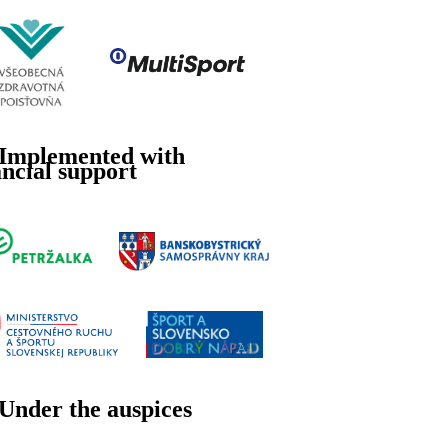
plemented with
ancial support
der the auspices