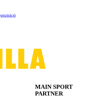
egisztráció
MAIN SPORT
PARTNER