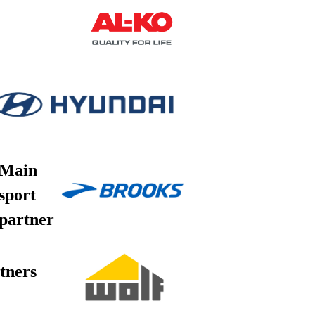
ain
ort
rtner
tners